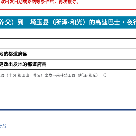
更改出发日期或路线等条件后，再次搜寻。
养父）到 埼玉县（所泽·和光）的高速巴士・夜
地的都道府县
更改出发地的都道府县
库县（丰冈·和田山・养父）出发⇒前往埼玉县（所泽·和光） （）
比较