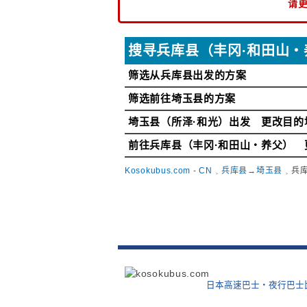
请
搜寻兵库县（丰冈·和田山・
筛选从兵库县出发的方案
筛选前往埼玉县的方案
埼玉县（所泽·和光）出发 更改目的
前往兵库县（丰冈·和田山・养父） 
Kosokubus.com - CN
兵库县→埼玉县
兵
日本高速巴士‧夜行巴士