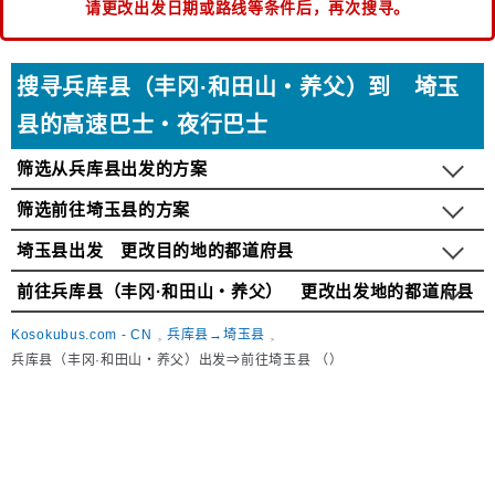
请更改出发日期或路线等条件后，再次搜寻。
搜寻兵库县（丰冈·和田山・养父）到 埼玉
县的高速巴士・夜行巴士
筛选从兵库县出发的方案
筛选前往埼玉县的方案
埼玉县出发 更改目的地的都道府县
前往兵库县（丰冈·和田山・养父） 更改出发地的都道府县
Kosokubus.com - CN
兵库县→埼玉县
兵库县（丰冈·和田山・养父）出发⇒前往埼玉县 （）