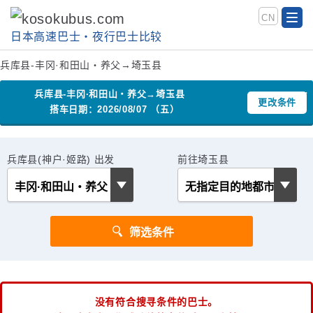
CN
日本高速巴士‧夜行巴士比较
兵库县-丰冈·和田山・养父→埼玉县
兵库县-丰冈·和田山・养父→埼玉县
更改条件
搭车日期：2026/08/07 （五）
兵库县(神户·姬路) 出发
前往埼玉县
没有符合搜寻条件的巴士。