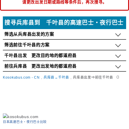
请更改出发日期或路线等条件后，再次搜寻。
搜寻兵库县到 千叶县的高速巴士・夜行巴士
筛选从兵库县出发的方案
筛选前往千叶县的方案
千叶县出发 更改目的地的都道府县
前往兵库县 更改出发地的都道府县
Kosokubus.com - CN
兵库县→千叶县
兵库县出发⇒前往千叶县 （）
日本高速巴士‧夜行巴士比较