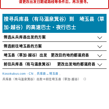
请更改出发日期或路线等条件后，再次搜寻。
搜寻兵库县（有马温泉箕谷）到 埼玉县（草
加·越谷）的高速巴士・夜行巴士
筛选从兵库县出发的方案
筛选前往埼玉县的方案
埼玉县（草加·越谷）出发 更改目的地的都道府县
前往兵库县（有马温泉箕谷） 更改出发地的都道府县
Kosokubus.com - CN
兵库县→埼玉县
兵库县（有马温泉箕谷）出发⇒前往埼玉县（草加·越谷） （）