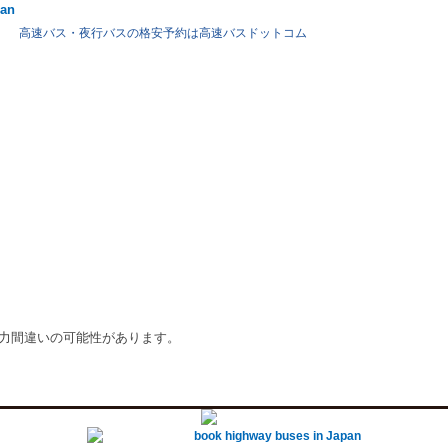
pan
高速バス・夜行バスの格安予約は高速バスドットコム
入力間違いの可能性があります。
book highway buses in Japan