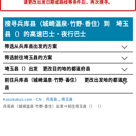
请更改出发日期或路线等条件后，再次搜寻。
搜寻兵库县（城崎温泉·竹野·香住）到 埼玉
县（）的高速巴士・夜行巴士
筛选从兵库县出发的方案
筛选前往埼玉县的方案
埼玉县（）出发 更改目的地的都道府县
前往兵库县（城崎温泉·竹野·香住） 更改出发地的都道府
县
Kosokubus.com - CN
兵库县→埼玉县
兵库县（城崎温泉·竹野·香住）出发⇒前往埼玉县（） （）