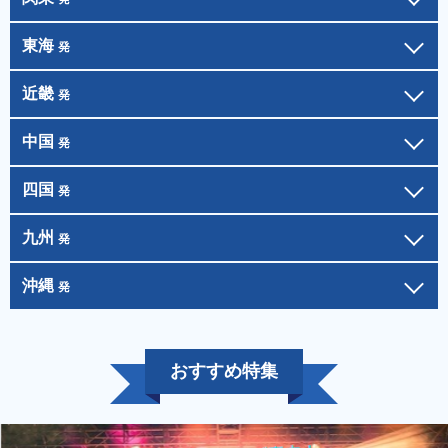
東海
発
近畿
発
中国
発
四国
発
九州
発
沖縄
発
おすすめ特集