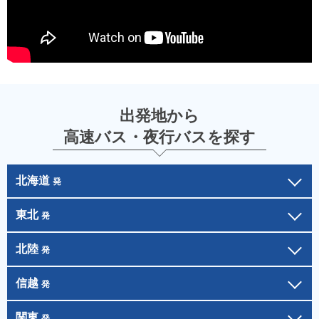
出発地から
高速バス・夜行バスを探す
北海道
発
東北
発
北陸
発
信越
発
関東
発