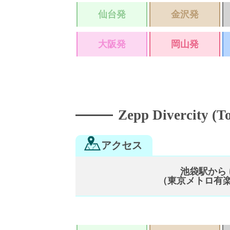
仙台発
金沢発
大阪発
岡山発
Zepp Divercity (T
アクセス
池袋駅から
（東京メトロ有