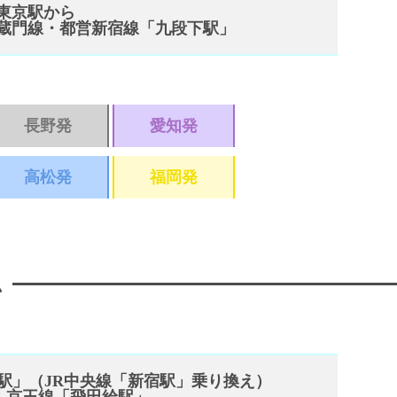
東京駅から
蔵門線・都営新宿線「九段下駅」
長野発
愛知発
高松発
福岡発
ム
駅」（JR中央線「新宿駅」乗り換え）