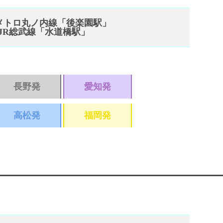
メトロ丸ノ内線「後楽園駅」
JR総武線「水道橋駅」
長野発
愛知発
高松発
福岡発