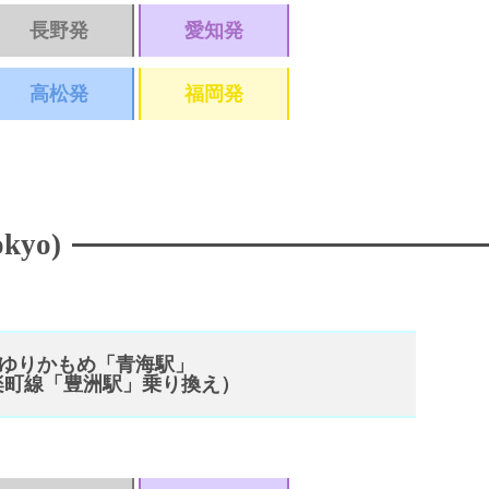
長野発
愛知発
高松発
福岡発
okyo)
 ゆりかもめ「青海駅」
楽町線「豊洲駅」乗り換え）