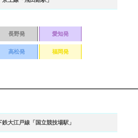
 京王線「飛田給駅」
長野発
愛知発
高松発
福岡発
下鉄大江戸線「国立競技場駅」