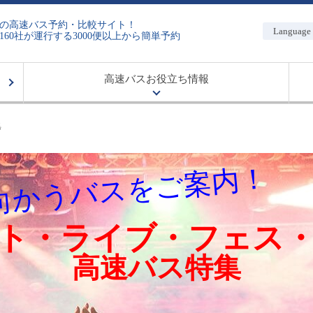
の高速バス予約・比較サイト！
Language
160社が運行する3000便以上から簡単予約
高速バスお役立ち情報
集
向かうバスをご案内！
ト・ライブ・フェス
高速バス特集