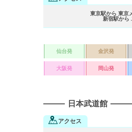
東京駅から 東京
新宿駅から 
仙台発
金沢発
大阪発
岡山発
日本武道館
アクセス