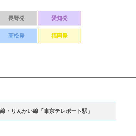
長野発
愛知発
高松発
福岡発
京線・りんかい線「東京テレポート駅」