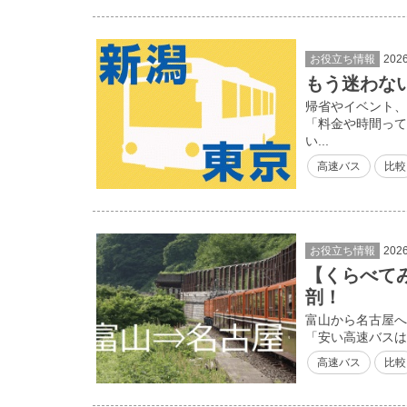
お役立ち情報
202
もう迷わな
帰省やイベント、
「料金や時間って
い...
高速バス
比較
お役立ち情報
202
【くらべて
剖！
富山から名古屋へ
「安い高速バスは
高速バス
比較