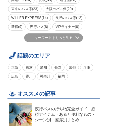
高速バス(54)
比較(39)
名古屋(26)
東京のバス停(23)
大阪のバス停(20)
WILLER EXPRESS(14)
長野のバス停(12)
新宿(9)
夜行バス(8)
VIPライナー(8)
キーワードをもっと見る
話題のエリア
大阪
東京
愛知
長野
京都
兵庫
広島
香川
神奈川
福岡
オススメの記事
夜行バスの持ち物完全ガイド 必
須アイテム・あると便利なもの・
シーン別・座席別まとめ