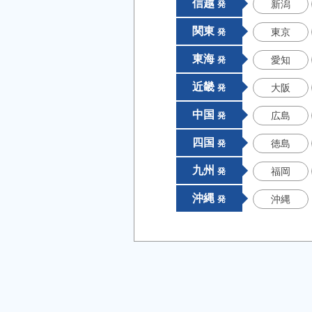
信越
新潟
発
関東
東京
発
東海
愛知
発
近畿
大阪
発
中国
広島
発
四国
徳島
発
九州
福岡
発
沖縄
沖縄
発