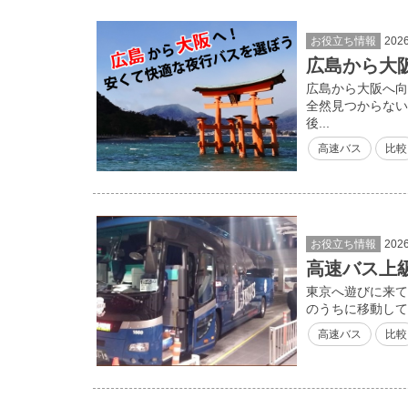
お役立ち情報
202
広島から大
広島から大阪へ向
全然見つからない
後...
高速バス
比較
お役立ち情報
202
高速バス上
東京へ遊びに来て
のうちに移動して
高速バス
比較