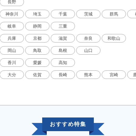
長野
神奈川
埼玉
千葉
茨城
群馬
岐阜
静岡
三重
兵庫
京都
滋賀
奈良
和歌山
岡山
鳥取
島根
山口
香川
愛媛
高知
大分
佐賀
長崎
熊本
宮崎
おすすめ特集