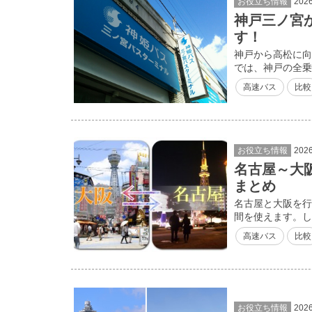
お役立ち情報
202
神戸三ノ宮
す！
神戸から高松に向
では、神戸の全乗
高速バス
比較
お役立ち情報
202
名古屋～大
まとめ
名古屋と大阪を行
間を使えます。し
高速バス
比較
お役立ち情報
202