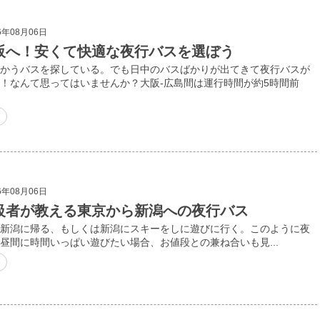
6年08月06日
阪へ！安くて快適な夜行バスを選ぼう
かうバスを探している。でも日中のバスばかりが出てきて夜行バスが
！なんて思ってはいませんか？大阪-広島間は運行時間が約5時間前
6年08月06日
級者が教える東京から新潟への夜行バス
新潟に帰る、もしくは新潟にスキーをしに遊びに行く。このように夜
昼間に時間いっぱい遊びたい場合、お値段との兼ね合いも見...