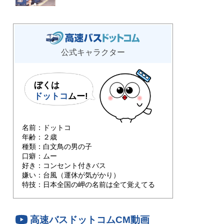
公式キャラクター
ぼくは
ドットコ
ムー!
名前：ドットコ
年齢：２歳
種類：白文鳥の男の子
口癖：ムー
好き：コンセント付きバス
嫌い：台風（運休が気がかり）
特技：日本全国の岬の名前は全て覚えてる
高速バスドットコムCM動画