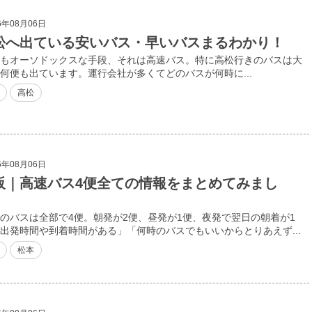
6年08月06日
松へ出ている安いバス・早いバスまるわかり！
もオーソドックスな手段、それは高速バス。特に高松行きのバスは大
何便も出ています。運行会社が多くてどのバスが何時に...
高松
6年08月06日
阪｜高速バス4便全ての情報をまとめてみまし
のバスは全部で4便。朝発が2便、昼発が1便、夜発で翌日の朝着が1
出発時間や到着時間がある」「何時のバスでもいいからとりあえず...
松本