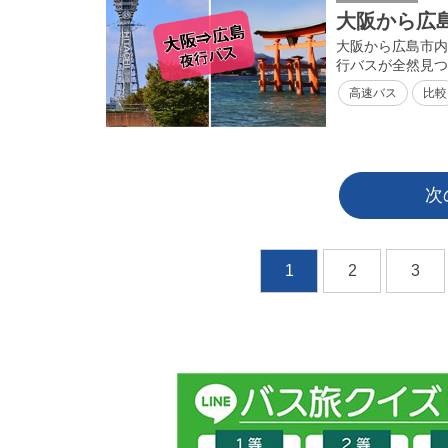
大阪から広
大阪から広島市内
行バスが全然見つ
高速バス
比較
次
1
2
3