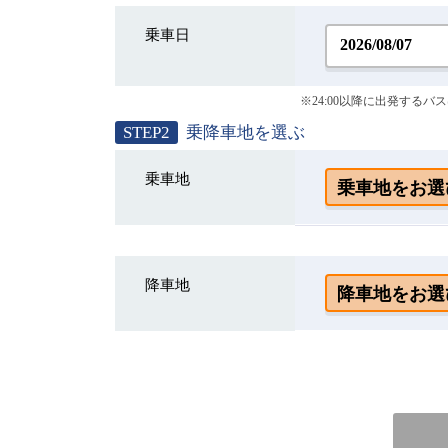
乗車日
※24:00以降に出発する
STEP2
乗降車地を選ぶ
乗車地
降車地