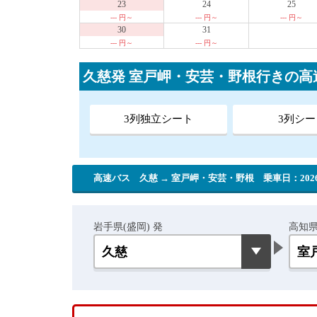
23
24
25
--- 円～
--- 円～
--- 円～
30
31
--- 円～
--- 円～
久慈発 室戸岬・安芸・野根行きの
3列独立シート
3列シー
高速バス 久慈 → 室戸岬・安芸・野根
乗車日：2026
岩手県(盛岡) 発
高知県