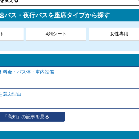
を変える
高速バス・夜行バスを座席タイプから探す
ト
4列シート
女性専用
！料金・バス停・車内設備
を選ぶ理由
「高知」の記事を見る