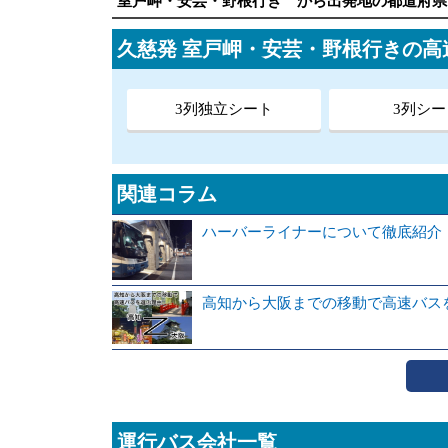
室戸岬・安芸・野根行き から出発地の都道府県
久慈発 室戸岬・安芸・野根行きの
3列独立シート
3列シー
関連コラム
ハーバーライナーについて徹底紹介
高知から大阪までの移動で高速バス
運行バス会社一覧