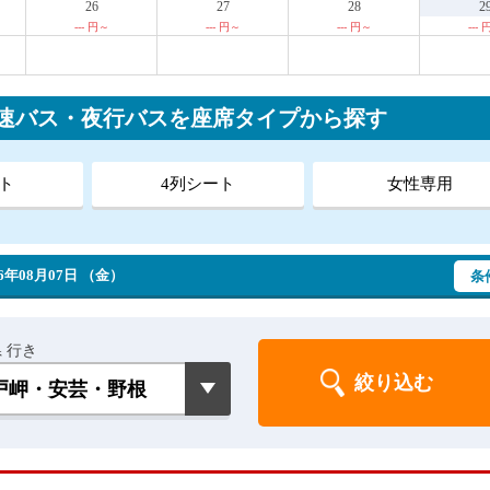
26
27
28
2
--- 円～
--- 円～
--- 円～
---
高速バス・夜行バスを座席タイプから探す
ト
4列シート
女性専用
年08月07日 （金）
条
 行き