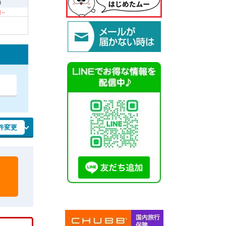
9
 円～
件変更