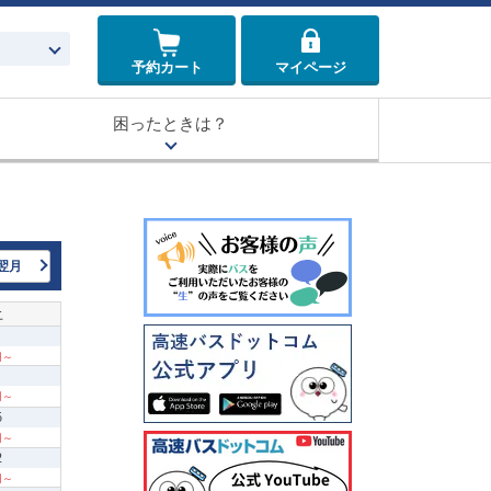
予約カート
マイページ
困ったときは？
翌月
土
 円～
 円～
5
 円～
2
 円～