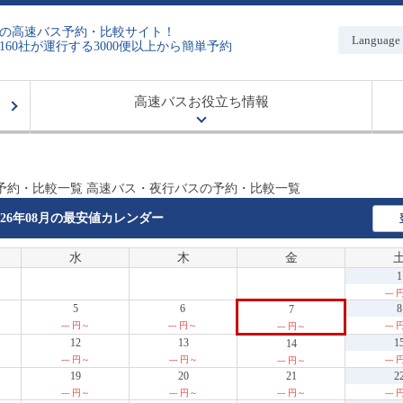
の高速バス予約・比較サイト！
Language
160社が運行する3000便以上から簡単予約
高速バスお役立ち情報
予約・比較一覧 高速バス・夜行バスの予約・比較一覧
026年08月の
最安値カレンダー
水
木
金
1
---
5
6
8
7
--- 円～
--- 円～
---
--- 円～
12
13
1
14
--- 円～
--- 円～
---
--- 円～
19
20
21
2
--- 円～
--- 円～
--- 円～
---