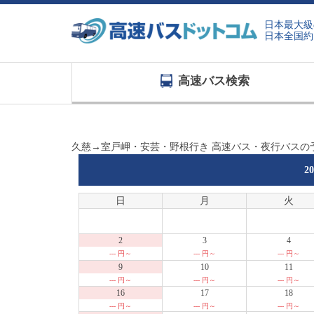
日本最大級
日本全国約
高速バス検索
久慈→室戸岬・安芸・野根行き 高速バス・夜行バスの
2
日
月
火
2
3
4
--- 円～
--- 円～
--- 円～
9
10
11
--- 円～
--- 円～
--- 円～
16
17
18
--- 円～
--- 円～
--- 円～