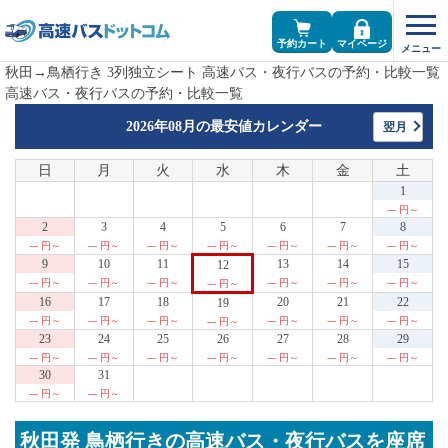
予約カート
マイページ
秋田→鳥栖行き 3列独立シート 高速バス・夜行バスの予約・比較一覧
高速バス・夜行バスの予約・比較一覧
2026年08月の
最安値カレンダー
翌月
日
月
火
水
木
金
土
1
--- 円～
2
3
4
5
6
7
8
--- 円～
--- 円～
--- 円～
--- 円～
--- 円～
--- 円～
--- 円～
9
10
11
13
14
15
12
--- 円～
--- 円～
--- 円～
--- 円～
--- 円～
--- 円～
--- 円～
16
17
18
20
21
22
19
--- 円～
--- 円～
--- 円～
--- 円～
--- 円～
--- 円～
--- 円～
23
24
25
26
27
28
29
--- 円～
--- 円～
--- 円～
--- 円～
--- 円～
--- 円～
--- 円～
30
31
--- 円～
--- 円～
秋田発 鳥栖行きの高速バス・夜行バスを座席