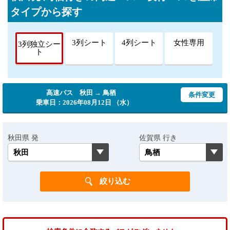
タイプから探す
3列シート
4列シート
女性専用
3列独立シー
ト
高速バス 秋田 → 鳥栖
条件変更
乗車日：2026年08月12日 （水）
秋田県 発
佐賀県 行き