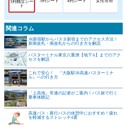
3列シート
4列シート
女性専用
3列独立シー
ト
関連コラム
JR新宿駅からバスタ新宿までのアクセス方法！
新南改札・南改札からの行き方を解説
バスターミナル東京八重洲【地下A】までのアク
セスを解説
これで安心！ 『大阪駅JR高速バスターミナ
ル』への行き方
「上高地」常連の記者がご案内！バス旅で行く
乗車体験記
高速バス・夜行バスの休憩中におすすめ！疲れ
を軽減するストレッチ4選