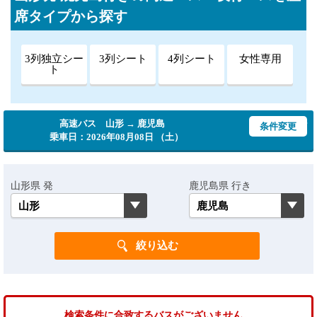
席タイプから探す
3列独立シー
3列シート
4列シート
女性専用
ト
高速バス 山形 → 鹿児島
条件変更
乗車日：2026年08月08日 （土）
山形県 発
鹿児島県 行き
検索条件に合致するバスがございません。