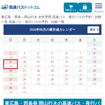
予約カート
マイページ
東広島・西条→岡山行き 女性専用 高速バス・夜行バスの予約・比較
一覧 高速バス・夜行バスの予約・比較一覧
2026年08月の
最安値カレンダー
翌月
日
月
火
水
木
金
土
1
--- 円～
2
3
4
5
6
7
8
--- 円～
--- 円～
--- 円～
--- 円～
--- 円～
--- 円～
--- 円～
10
11
12
13
14
15
9
--- 円～
--- 円～
--- 円～
--- 円～
--- 円～
--- 円～
--- 円～
17
18
19
20
21
22
16
--- 円～
--- 円～
--- 円～
--- 円～
--- 円～
--- 円～
--- 円～
23
24
25
26
27
28
29
--- 円～
--- 円～
--- 円～
--- 円～
--- 円～
--- 円～
--- 円～
30
31
--- 円～
--- 円～
東広島・西条発 岡山行きの高速バス・夜行バ