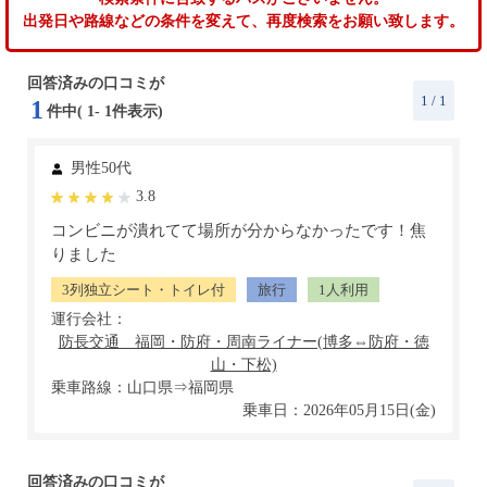
出発日や路線などの条件を変えて、再度検索をお願い致します。
回答済みの口コミが
1
/ 1
1
件中(
1
-
1
件表示)
男性50代
3.8
コンビニが潰れてて場所が分からなかったです！焦
りました
3列独立シート・トイレ付
旅行
1人利用
運行会社：
乗車路線：山口県⇒福岡県
乗車日：2026年05月15日(金)
回答済みの口コミが