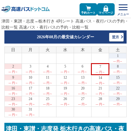
予約カート
マイページ
津田・東讃・志度→栃木行き 4列シート 高速バス・夜行バスの予約・
比較一覧 高速バス・夜行バスの予約・比較一覧
2026年08月の
最安値カレンダー
翌月
日
月
火
水
木
金
土
1
--- 円～
2
3
4
5
6
8
7
--- 円～
--- 円～
--- 円～
--- 円～
--- 円～
--- 円～
--- 円～
9
10
11
12
13
15
14
--- 円～
--- 円～
--- 円～
--- 円～
--- 円～
--- 円～
--- 円～
16
17
18
19
20
21
22
--- 円～
--- 円～
--- 円～
--- 円～
--- 円～
--- 円～
--- 円～
23
24
25
26
27
28
29
--- 円～
--- 円～
--- 円～
--- 円～
--- 円～
--- 円～
--- 円～
30
31
--- 円～
--- 円～
津田・東讃・志度発 栃木行きの高速バス・夜