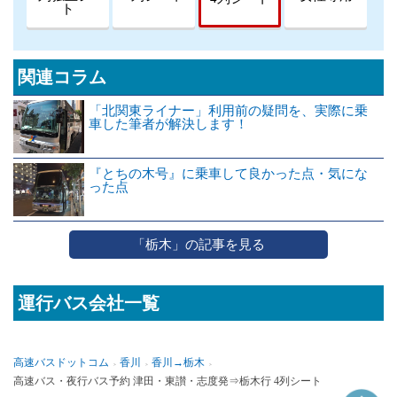
ト
関連コラム
「北関東ライナー」利用前の疑問を、実際に乗
車した筆者が解決します！
『とちの木号』に乗車して良かった点・気にな
った点
「栃木」の記事を見る
運行バス会社一覧
高速バスドットコム
香川
香川→栃木
高速バス・夜行バス予約 津田・東讃・志度発⇒栃木行 4列シート