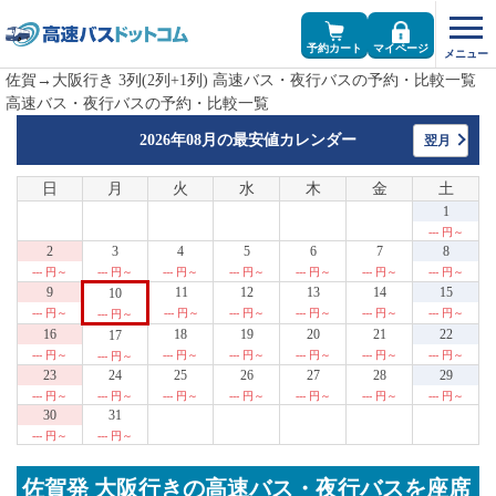
予約カート
マイページ
佐賀→大阪行き 3列(2列+1列) 高速バス・夜行バスの予約・比較一覧
高速バス・夜行バスの予約・比較一覧
2026年08月の
最安値カレンダー
翌月
日
月
火
水
木
金
土
1
--- 円～
2
3
4
5
6
7
8
--- 円～
--- 円～
--- 円～
--- 円～
--- 円～
--- 円～
--- 円～
9
11
12
13
14
15
10
--- 円～
--- 円～
--- 円～
--- 円～
--- 円～
--- 円～
--- 円～
16
18
19
20
21
22
17
--- 円～
--- 円～
--- 円～
--- 円～
--- 円～
--- 円～
--- 円～
23
24
25
26
27
28
29
--- 円～
--- 円～
--- 円～
--- 円～
--- 円～
--- 円～
--- 円～
30
31
--- 円～
--- 円～
佐賀発 大阪行きの高速バス・夜行バスを座席