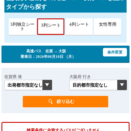
タイプから探す
3列独立シー
4列シート
女性専用
3列シート
ト
高速バス 佐賀 → 大阪
条件変更
乗車日：2026年08月10日 （月）
佐賀県 発
大阪府 行き
検索条件に合致するバスがございません。