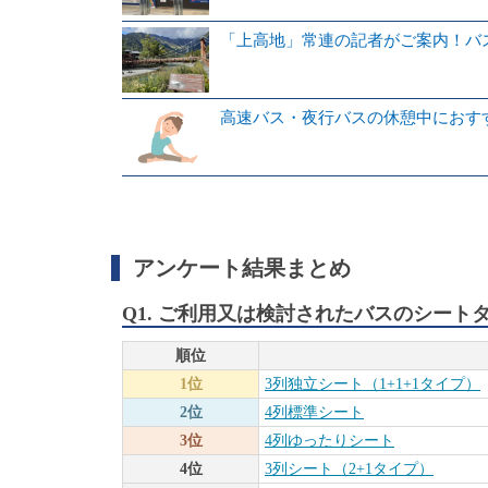
「上高地」常連の記者がご案内！バ
高速バス・夜行バスの休憩中におす
アンケート結果まとめ
Q1. ご利用又は検討されたバスのシー
順位
1位
3列独立シート（1+1+1タイプ）
2位
4列標準シート
3位
4列ゆったりシート
4位
3列シート（2+1タイプ）