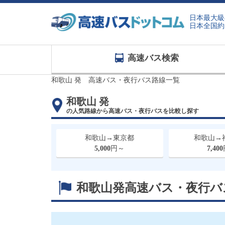
日本最大級
日本全国約
高速バス検索
和歌山 発 高速バス・夜行バス路線一覧
和歌山 発
の人気路線から高速バス・夜行バスを比較し探す
和歌山→東京都
和歌山→
5,000
円～
7,400
和歌山発
高速バス・夜行バ