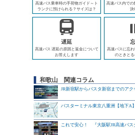
高速バス乗車時の手荷物ガイド～ト
高速バス内での
ランクに預けられる？サイズは？
決
遅延
高速バス 遅延の原因と返金について
高速バスに忘れ
お答えします
のときとる
和歌山 関連コラム
JR新宿駅からバスタ新宿までのア
バスターミナル東京八重洲【地下A
これで安心！ 『大阪駅JR高速バ