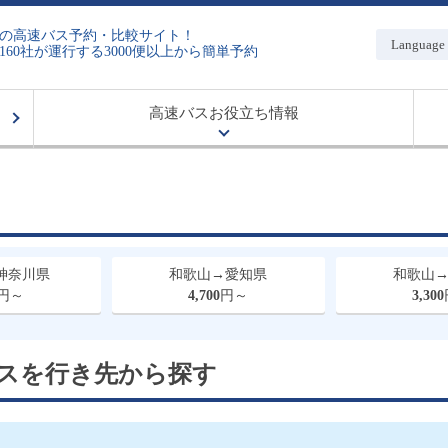
の高速バス予約・比較サイト！
Language
160社が運行する3000便以上から簡単予約
高速バスお役立ち情報
神奈川県
和歌山→愛知県
和歌山
円～
4,700
円～
3,300
スを
行き先から
探す