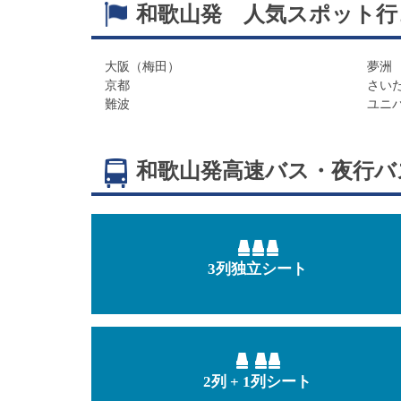
和歌山発 人気スポット行
大阪（梅田）
夢洲
京都
さい
難波
ユニ
和歌山発
高速バス・夜行バ
3列独立シート
2列 + 1列シート