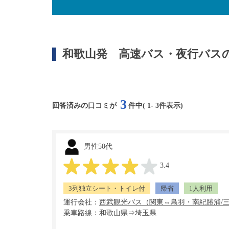
和歌山発
高速バス・夜行バス
3
回答済みの口コミが
件中(
1
-
3
件表示)
男性50代
3.4
3列独立シート・トイレ付
帰省
1人利用
運行会社：
乗車路線：和歌山県⇒埼玉県