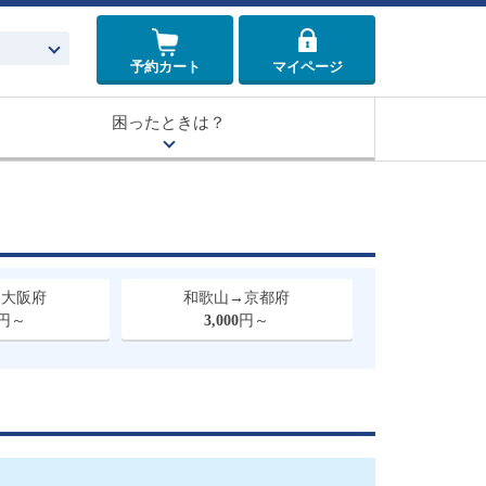
予約カート
マイページ
困ったときは？
→大阪府
和歌山→京都府
円～
3,000
円～