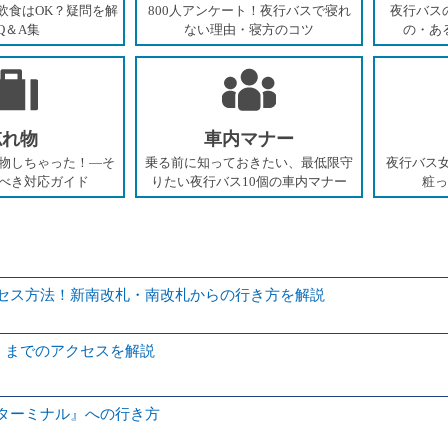
飲食はOK？疑問を解
800人アンケート！夜行バスで寝れ
夜行バス
Q＆A集
ない理由・寝方のコツ
の・あ
忘れ物
車内マナー
物しちゃった！―そ
乗る前に知っておきたい、最低限守
夜行バス女
べき対応ガイド
りたい夜行バス10個の車内マナー
粧っ
クセス方法！新南改札・南改札からの行き方を解説
】までのアクセスを解説
スターミナル』への行き方