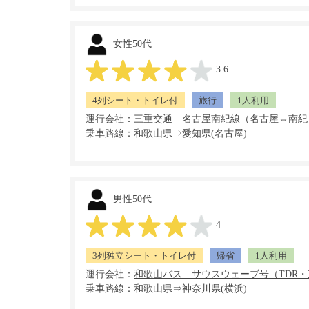
女性50代
3.6
4列シート・トイレ付
旅行
1人利用
運行会社：
乗車路線：和歌山県⇒愛知県(名古屋)
男性50代
4
3列独立シート・トイレ付
帰省
1人利用
運行会社：
乗車路線：和歌山県⇒神奈川県(横浜)