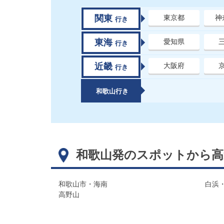
関東
東京都
神
行き
東海
愛知県
行き
近畿
大阪府
行き
和歌山行き
和歌山発のスポットから高
和歌山市・海南
白浜
高野山