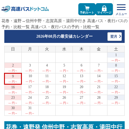
予約カート
マイページ
花巻・遠野→信州中野・志賀高原・湯田中行き 高速バス・夜行バスの
予約・比較一覧 高速バス・夜行バスの予約・比較一覧
2026年08月の
最安値カレンダー
翌月
日
月
火
水
木
金
土
1
--- 円～
2
3
4
5
6
7
8
--- 円～
--- 円～
--- 円～
--- 円～
--- 円～
--- 円～
--- 円～
10
11
12
13
14
15
9
--- 円～
--- 円～
--- 円～
--- 円～
--- 円～
--- 円～
--- 円～
17
18
19
20
21
22
16
--- 円～
--- 円～
--- 円～
--- 円～
--- 円～
--- 円～
--- 円～
23
24
25
26
27
28
29
--- 円～
--- 円～
--- 円～
--- 円～
--- 円～
--- 円～
--- 円～
30
31
--- 円～
--- 円～
花巻・遠野発 信州中野・志賀高原・湯田中行