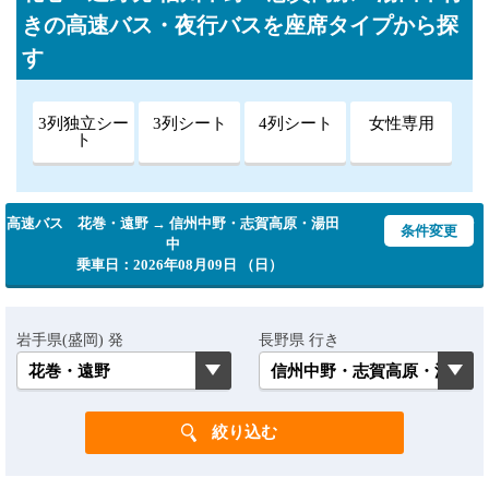
きの高速バス・夜行バスを座席タイプから探
す
3列独立シー
3列シート
4列シート
女性専用
ト
高速バス 花巻・遠野 → 信州中野・志賀高原・湯田
条件変更
中
乗車日：2026年08月09日 （日）
岩手県(盛岡) 発
長野県 行き