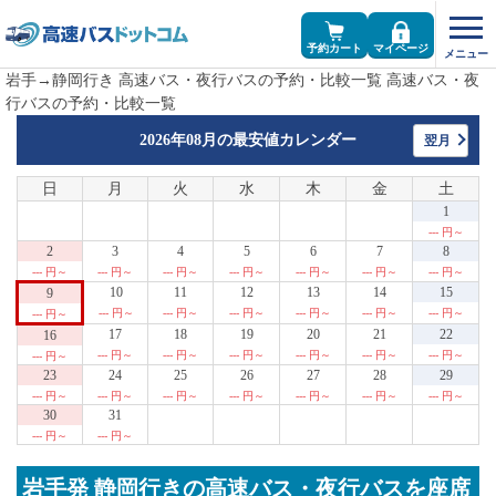
予約カート
マイページ
岩手→静岡行き 高速バス・夜行バスの予約・比較一覧 高速バス・夜
行バスの予約・比較一覧
2026年08月の
最安値カレンダー
翌月
日
月
火
水
木
金
土
1
--- 円～
2
3
4
5
6
7
8
--- 円～
--- 円～
--- 円～
--- 円～
--- 円～
--- 円～
--- 円～
10
11
12
13
14
15
9
--- 円～
--- 円～
--- 円～
--- 円～
--- 円～
--- 円～
--- 円～
17
18
19
20
21
22
16
--- 円～
--- 円～
--- 円～
--- 円～
--- 円～
--- 円～
--- 円～
23
24
25
26
27
28
29
--- 円～
--- 円～
--- 円～
--- 円～
--- 円～
--- 円～
--- 円～
30
31
--- 円～
--- 円～
岩手発 静岡行きの高速バス・夜行バスを座席