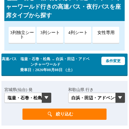
ャーワールド行きの高速バス・夜行バスを座
席タイプから探す
3列独立シー
3列シート
4列シート
女性専用
ト
高速バス 塩釜・石巻・松島 → 白浜・田辺・アドベ
条件変更
ンチャーワールド
乗車日：2026年08月08日 （土）
宮城県(仙台) 発
和歌山県 行き