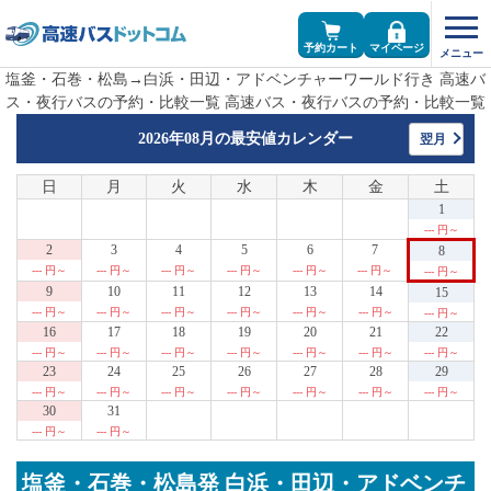
予約カート
マイページ
塩釜・石巻・松島→白浜・田辺・アドベンチャーワールド行き 高速バ
ス・夜行バスの予約・比較一覧 高速バス・夜行バスの予約・比較一覧
2026年08月の
最安値カレンダー
翌月
日
月
火
水
木
金
土
1
--- 円～
2
3
4
5
6
7
8
--- 円～
--- 円～
--- 円～
--- 円～
--- 円～
--- 円～
--- 円～
9
10
11
12
13
14
15
--- 円～
--- 円～
--- 円～
--- 円～
--- 円～
--- 円～
--- 円～
16
17
18
19
20
21
22
--- 円～
--- 円～
--- 円～
--- 円～
--- 円～
--- 円～
--- 円～
23
24
25
26
27
28
29
--- 円～
--- 円～
--- 円～
--- 円～
--- 円～
--- 円～
--- 円～
30
31
--- 円～
--- 円～
塩釜・石巻・松島発 白浜・田辺・アドベンチ