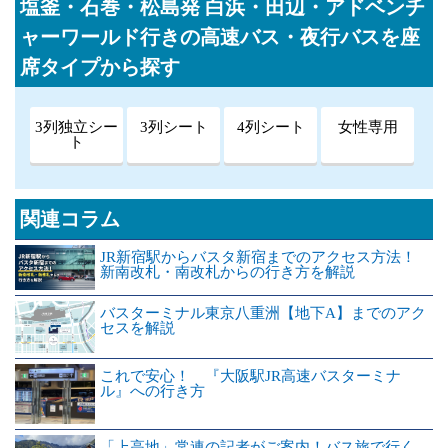
塩釜・石巻・松島発 白浜・田辺・アドベンチ
ャーワールド行きの高速バス・夜行バスを座
席タイプから探す
3列独立シー
3列シート
4列シート
女性専用
ト
関連コラム
JR新宿駅からバスタ新宿までのアクセス方法！
新南改札・南改札からの行き方を解説
バスターミナル東京八重洲【地下A】までのアク
セスを解説
これで安心！ 『大阪駅JR高速バスターミナ
ル』への行き方
「上高地」常連の記者がご案内！バス旅で行く