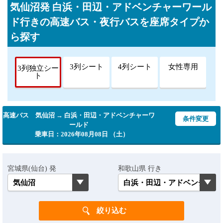
気仙沼発 白浜・田辺・アドベンチャーワール
ド行きの高速バス・夜行バスを座席タイプか
ら探す
3列シート
4列シート
女性専用
3列独立シー
ト
高速バス 気仙沼 → 白浜・田辺・アドベンチャーワ
条件変更
ールド
乗車日：2026年08月08日 （土）
宮城県(仙台) 発
和歌山県 行き