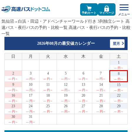
予約カート
マイページ
気仙沼→白浜・田辺・アドベンチャーワールド行き 3列独立シート 高
速バス・夜行バスの予約・比較一覧 高速バス・夜行バスの予約・比較
一覧
2026年08月の
最安値カレンダー
翌月
日
月
火
水
木
金
土
1
--- 円～
2
3
4
5
6
7
8
--- 円～
--- 円～
--- 円～
--- 円～
--- 円～
--- 円～
--- 円～
9
10
11
12
13
14
15
--- 円～
--- 円～
--- 円～
--- 円～
--- 円～
--- 円～
--- 円～
16
17
18
19
20
21
22
--- 円～
--- 円～
--- 円～
--- 円～
--- 円～
--- 円～
--- 円～
23
24
25
26
27
28
29
--- 円～
--- 円～
--- 円～
--- 円～
--- 円～
--- 円～
--- 円～
30
31
--- 円～
--- 円～