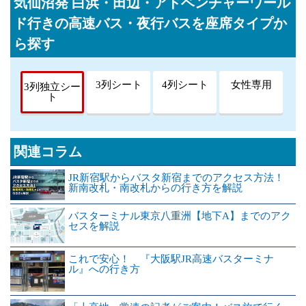
気仙沼発 白浜・田辺・アドベンチャーワール
ド行きの高速バス・夜行バスを座席タイプか
ら探す
3列シート
4列シート
女性専用
3列独立シー
ト
関連コラム
JR新宿駅からバスタ新宿までのアクセス方法！
新南改札・南改札からの行き方を解説
バスターミナル東京八重洲【地下A】までのアク
セスを解説
これで安心！ 『大阪駅JR高速バスターミナ
ル』への行き方