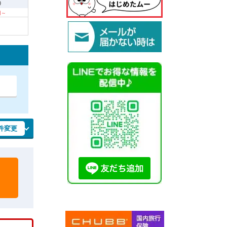
9
 円～
件変更