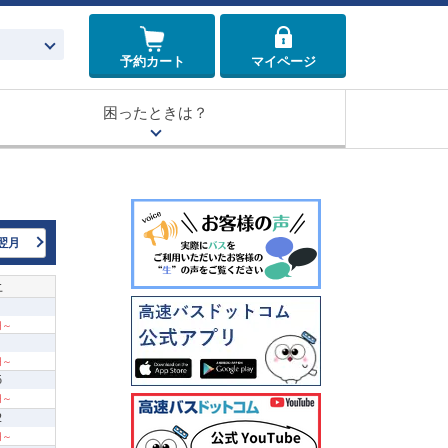
予約カート
マイページ
困ったときは？
翌月
土
 円～
 円～
5
 円～
2
 円～