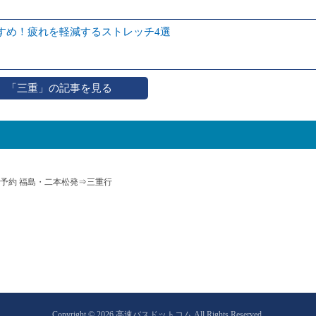
すめ！疲れを軽減するストレッチ4選
「三重」の記事を見る
予約 福島・二本松発⇒三重行
Copyright © 2026 高速バスドットコム All Rights Reserved.