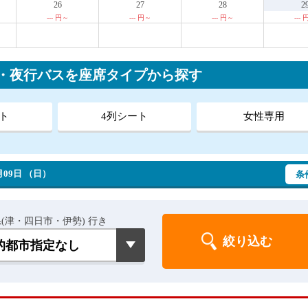
26
27
28
2
--- 円～
--- 円～
--- 円～
---
ス・夜行バスを座席タイプから探す
ト
4列シート
女性専用
09日 （日）
条
(津・四日市・伊勢) 行き