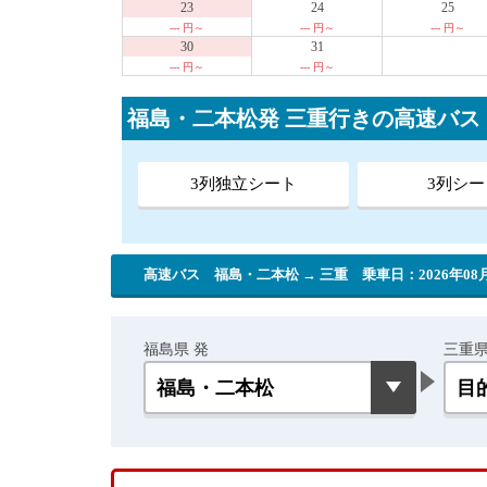
23
24
25
--- 円～
--- 円～
--- 円～
30
31
--- 円～
--- 円～
福島・二本松発 三重行きの高速バ
3列独立シート
3列シー
高速バス 福島・二本松 → 三重
乗車日：2026年08月
福島県 発
三重県