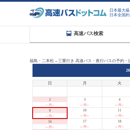
日本最大級
日本全国約
高速バス検索
福島・二本松→三重行き 高速バス・夜行バスの予約・
2
日
月
火
2
3
4
--- 円～
--- 円～
--- 円～
10
11
9
--- 円～
--- 円～
--- 円～
17
18
16
--- 円～
--- 円～
--- 円～