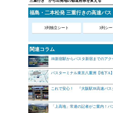
三重行き から出発地の都道府県を変える
福島・二本松発 三重行きの高速バ
3列独立シート
3列シー
関連コラム
JR新宿駅からバスタ新宿までのア
バスターミナル東京八重洲【地下A
これで安心！ 『大阪駅JR高速バ
「上高地」常連の記者がご案内！バ