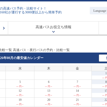
の高速バス予約・比較サイト！
Language
160社が運行する3000便以上から簡単予約
高速バスお役立ち情報
比較一覧 高速バス・夜行バスの予約・比較一覧
026年08月の
最安値カレンダー
水
木
金
1
---
5
6
7
8
--- 円～
--- 円～
--- 円～
---
12
13
14
1
--- 円～
--- 円～
--- 円～
---
19
20
21
2
--- 円～
--- 円～
--- 円～
---