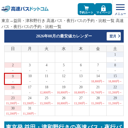
予約カート
マイページ
東京→益田・津和野行き 高速バス・夜行バスの予約・比較一覧 高速
バス・夜行バスの予約・比較一覧
2026年08月の
最安値カレンダー
翌月
日
月
火
水
木
金
土
1
-
2
3
4
5
6
7
8
-
-
-
-
-
-
-
10
11
12
13
14
15
9
-
-
-
-
-
18,800円～
18,800円～
17
18
19
20
21
22
16
-
-
12,800円～
18,800円～
18,800円～
16,700円～
15,200円～
23
24
25
26
27
28
29
15,200円～
13,200円～
13,200円～
18,800円～
13,200円～
15,200円～
15,200円～
30
31
15,200円～
11,200円～
東京発 益田・津和野行きの高速バス・夜行バ