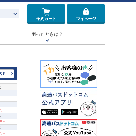
予約カート
マイページ
困ったときは？
翌月
土
0円～
5
0円～
2
0円～