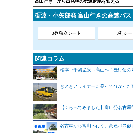
富山行き から出発地の都道府県を変える
砺波・小矢部発 富山行きの高速バ
3列独立シート
3列シー
関連コラム
松本⇒平湯温泉⇒高山へ！昼行便の
きときとライナーに乗って分かった
【くらべてみました】富山発名古屋
名古屋から富山へ行く、高速バス徹