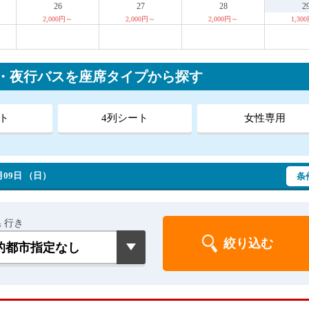
26
27
28
2
2,000円～
2,000円～
2,000円～
1,30
ス・夜行バスを座席タイプから探す
ト
4列シート
女性専用
09日 （日）
条
 行き