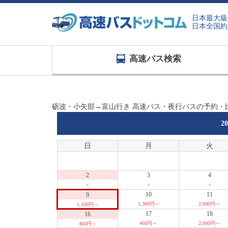
日本最大級
日本全国約
高速バス検索
砺波・小矢部→富山行き 高速バス・夜行バスの予約・
2
日
月
火
2
3
4
-
-
-
10
11
9
1,300円～
2,000円～
1,100円～
17
18
16
460円～
2,000円～
460円～