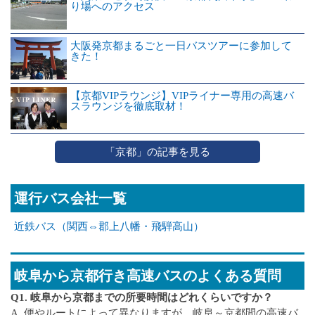
り場へのアクセス
大阪発京都まるごと一日バスツアーに参加して
きた！
【京都VIPラウンジ】VIPライナー専用の高速バ
スラウンジを徹底取材！
「京都」の記事を見る
運行バス会社一覧
近鉄バス（関西⇔郡上八幡・飛騨高山）
岐阜から京都行き高速バスのよくある質問
Q1. 岐阜から京都までの所要時間はどれくらいですか？
A. 便やルートによって異なりますが、岐阜～京都間の高速バ