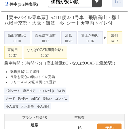
1 / 1
2
件中(1-2件表示)
【要モバイル乗車票】≪111便≫ 1号車 飛騨高山・郡上
八幡⇒京都・大阪・難波 4列シート★車内トイレ付
高山濃飛BC
真光総本山前
清見
郡上八幡IC
京都
10:10
10:15
10:26
11:26
14:32
東梅田
なんばOCAT(JR難波駅)
15:37
15:57
乗車時間：5時間47分（高山濃飛BC～なんばOCAT(JR難波駅)）
乗務員1名にて運行
長旅も安心の車内トイレ完備
フリーWi-Fi対応車両にて運行
4列シート
座席指定
トイレ付き
Wi-Fi
カード
PayPay
auPAY
後払い
コンビニ
小人運賃
大人身障
小人身障
プラン・料金/名
空席数
通常
16
予約