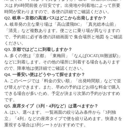
スは 約6時間前後 が目安です。出発地や到着地によって所要
時間が変わりますので、各便の詳細でご確認ください。
Q2. 岐阜～京都の高速バスはどこから出発しますか？
A. 岐阜発の主な乗り場は「高山濃飛BC」「真光総本山前」
「清見」など複数あります。便ごとに乗り場が異なりますの
で、予約前に必ず各便の詳細画面で 集合場所と地図 をご確認
ください。
Q3. 京都ではどこに到着しますか？
A. 多くの便は「京都」「東梅田」「なんばOCAT(JR難波駅)」
などに到着します。その他の場所に到着する場合もあります
ので、降車地は便詳細でご確認ください。
Q4. 一番安い便はどうやって探せますか？
A. このページでは「料金の安い順」「出発時間順」などで並
び替えができます。また、早めの予約ほどお得な料金で購入
できる場合が多いため、予定が決まり次第の予約がおすすめ
です。
Q5. 座席タイプ（3列・4列など）は選べますか？
A. はい、選べます。 一覧画面の絞り込み条件から「3列独
立」「4列」などの座席タイプで便を絞り込めます。快適さを
重視する場合は3列シートがおすすめです。