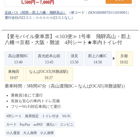
5,500円～7,000円
（便コード：
ZKN18008070111010001
）
運行会社の口コミ：☆☆☆☆☆
(口コミなし）
【要モバイル乗車票】≪103便≫ 1号車 飛騨高山・郡上
八幡⇒京都・大阪・難波 4列シート★車内トイレ付
高山濃飛BC
真光総本山前
清見
郡上八幡IC
京都
13:40
13:45
13:56
14:56
18:02
東梅田
なんばOCAT(JR難波駅)
19:07
19:27
乗車時間：5時間47分（高山濃飛BC～なんばOCAT(JR難波駅)）
乗務員1名にて運行
長旅も安心の車内トイレ完備
フリーWi-Fi対応車両にて運行
4列シート
座席指定
トイレ付き
Wi-Fi
カード
PayPay
auPAY
後払い
コンビニ
小人運賃
大人身障
小人身障