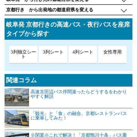
京都行き から出発地の都道府県を変える
岐阜発 京都行きの高速バス・夜行バスを座席
タイプから探す
3列独立シー
3列シート
4列シート
女性専用
ト
関連コラム
高速京田辺バス停間違ったらどうするをわかり
やすく解説
「観光」と「食」の融合。京都レストランバス
に乗車してみた！
※閉業※これで解決！「京都鴨川十条」バス乗