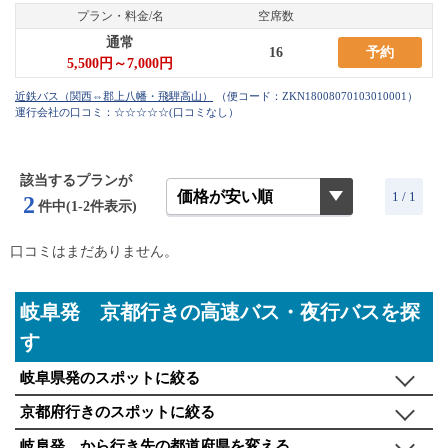
プラン・料金/名
空席数
通常
16
予約
5,500円～7,000円
（便コード：
ZKN18008070103010001
）
運行会社の口コミ：☆☆☆☆☆
(口コミなし）
該当するプランが
1 / 1
2
件中(1-2件表示)
口コミはまだありません。
岐阜発 京都行きの高速バス・夜行バスを探
す
岐阜県発のスポットに絞る
京都府行きのスポットに絞る
岐阜発 から行き先の都道府県を変える