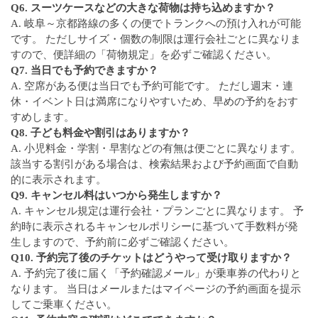
Q6. スーツケースなどの大きな荷物は持ち込めますか？
A. 岐阜～京都路線の多くの便でトランクへの預け入れが可能
です。 ただしサイズ・個数の制限は運行会社ごとに異なりま
すので、便詳細の「荷物規定」を必ずご確認ください。
Q7. 当日でも予約できますか？
A. 空席がある便は当日でも予約可能です。 ただし週末・連
休・イベント日は満席になりやすいため、早めの予約をおす
すめします。
Q8. 子ども料金や割引はありますか？
A. 小児料金・学割・早割などの有無は便ごとに異なります。
該当する割引がある場合は、検索結果および予約画面で自動
的に表示されます。
Q9. キャンセル料はいつから発生しますか？
A. キャンセル規定は運行会社・プランごとに異なります。 予
約時に表示されるキャンセルポリシーに基づいて手数料が発
生しますので、予約前に必ずご確認ください。
Q10. 予約完了後のチケットはどうやって受け取りますか？
A. 予約完了後に届く「予約確認メール」が乗車券の代わりと
なります。 当日はメールまたはマイページの予約画面を提示
してご乗車ください。