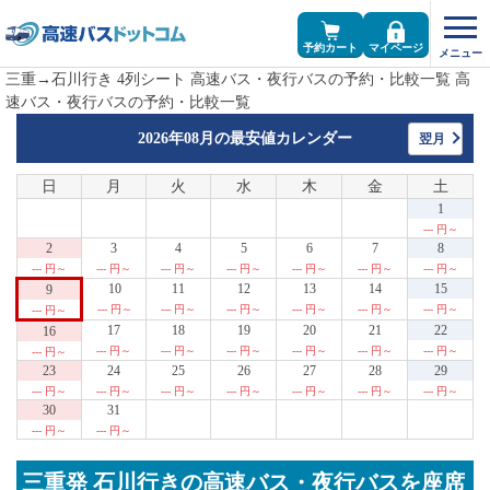
予約カート
マイページ
三重→石川行き 4列シート 高速バス・夜行バスの予約・比較一覧 高
速バス・夜行バスの予約・比較一覧
2026年08月の
最安値カレンダー
翌月
日
月
火
水
木
金
土
1
--- 円～
2
3
4
5
6
7
8
--- 円～
--- 円～
--- 円～
--- 円～
--- 円～
--- 円～
--- 円～
10
11
12
13
14
15
9
--- 円～
--- 円～
--- 円～
--- 円～
--- 円～
--- 円～
--- 円～
17
18
19
20
21
22
16
--- 円～
--- 円～
--- 円～
--- 円～
--- 円～
--- 円～
--- 円～
23
24
25
26
27
28
29
--- 円～
--- 円～
--- 円～
--- 円～
--- 円～
--- 円～
--- 円～
30
31
--- 円～
--- 円～
三重発 石川行きの高速バス・夜行バスを座席