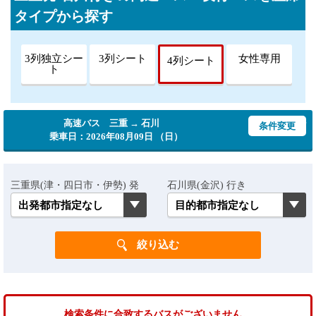
タイプから探す
3列独立シー
3列シート
女性専用
4列シート
ト
高速バス 三重 → 石川
条件変更
乗車日：2026年08月09日 （日）
三重県(津・四日市・伊勢) 発
石川県(金沢) 行き
検索条件に合致するバスがございません。