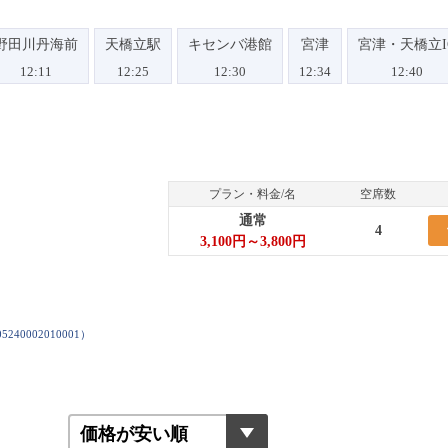
野田川丹海前
天橋立駅
キセンバ港館
宮津
宮津・天橋立I
12:11
12:25
12:30
12:34
12:40
プラン・料金/名
空席数
通常
4
3,100円～3,800円
5240002010001
）