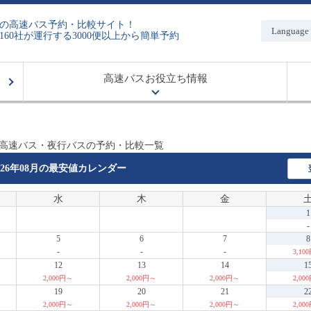
の高速バス予約・比較サイト！
Language
160社が運行する3000便以上から簡単予約
高速バスお役立ち情報
 高速バス・夜行バスの予約・比較一覧
026年08月の
最安値カレンダー
水
木
金
1
-
5
6
7
8
-
-
-
3,10
12
13
14
1
2,000円～
2,000円～
2,000円～
2,00
19
20
21
2
2,000円～
2,000円～
2,000円～
2,00