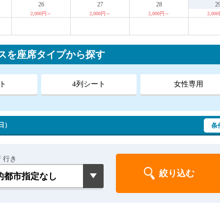
26
27
28
2
2,000円～
2,000円～
2,000円～
2,00
スを座席タイプから探す
ト
4列シート
女性専用
（日）
条
 行き