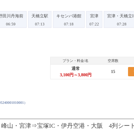
野田川丹海前
天橋立駅
キセンバ港館
宮津
宮津・天橋立I
06:59
07:13
07:18
07:22
07:28
プラン・料金/名
空席数
通常
15
3,100円～3,800円
5240001010001
）
 峰山・宮津⇒宝塚IC・伊丹空港・大阪 4列シー