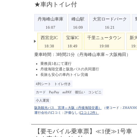
★車内トイレ付
丹海峰山車庫
峰山駅
大宮ロードパーク
16:07
16:09
16:21
西宮北IC
宝塚IC
千里ニュータウン
新
18:38
18:49
19:08
19
乗車時間：3時間21分（丹海峰山車庫～大阪梅田）
乗務員1名にて運行
丹後海陸交通と阪急バスの共同運行
長旅も安心の車内トイレ完備
4列シート
トイレ付き
カード
PayPay
auPAY
後払い
コンビニ
小人運賃
（便コード：
ZHAN300
運行会社の口コミ：評価なし
(口コミ2件）
【要モバイル乗車票】≪1便≫1号車