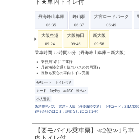
ト★車内トイレ付
丹海峰山車庫
峰山駅
大宮ロードパーク
06:35
06:37
06:49
大阪空港
大阪梅田
新大阪
09:24
09:46
09:58
乗車時間：3時間23分（丹海峰山車庫～新大阪）
乗務員1名にて運行
丹後海陸交通と阪急バスの共同運行
長旅も安心の車内トイレ完備
4列シート
トイレ付き
カード
PayPay
auPAY
後払い
小人運賃
（便コード：
ZHAN300
運行会社の口コミ：評価なし
(口コミ2件）
【要モバイル乗車票】≪2便≫1号車
内トイレ付