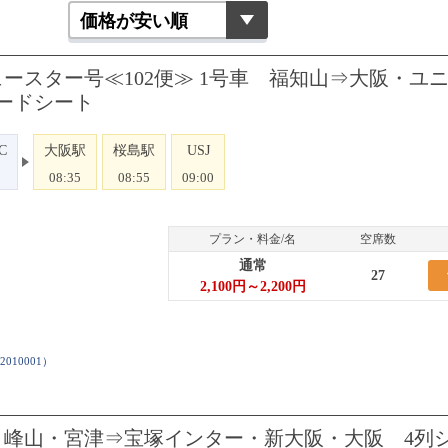
ースター号≪102便≫ 1号車 福知山⇒大阪・ユ
ードシート
C
大阪駅
桜島駅
USJ
08:35
08:55
09:00
プラン・料金/名
空席数
通常
27
2,100円～2,200円
2010001
）
 峰山・宮津⇒宝塚インター・新大阪・大阪 4列