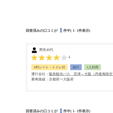
1
回答済みの口コミが
件中(
1
-
1
件表示)
男性40代
4
4列シート・トイレ付
旅行
1人利用
運行会社：
乗車路線：京都府⇒大阪府
1
回答済みの口コミが
件中(
1
-
1
件表示)