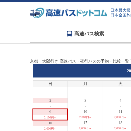
日本最大級
日本全国約
高速バス検索
京都→大阪行き 高速バス・夜行バスの予約・比較一覧
2
日
月
火
2
3
4
-
-
-
10
11
9
2,000円～
2,000円～
2,100円～
17
18
16
2,000円～
2,000円～
2,000円～