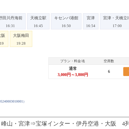
野田川丹海前
天橋立駅
キセンバ港館
宮津
宮津・天橋立I
16:31
16:45
16:50
16:54
17:00
大阪
大阪梅田
:19
19:28
プラン・料金/名
空席数
通常
6
3,000円～3,800円
5240003010001
）
 峰山・宮津⇒宝塚インター・伊丹空港・大阪 4