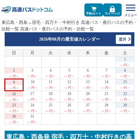
予約カート
マイページ
東広島・西条→宿毛・四万十・中村行き 高速バス・夜行バスの予約・
比較一覧 高速バス・夜行バスの予約・比較一覧
2026年08月の
最安値カレンダー
翌月
日
月
火
水
木
金
土
1
--- 円～
2
3
4
5
6
7
8
--- 円～
--- 円～
--- 円～
--- 円～
--- 円～
--- 円～
--- 円～
10
11
12
13
14
15
9
--- 円～
--- 円～
--- 円～
--- 円～
--- 円～
--- 円～
--- 円～
17
18
19
20
21
22
16
--- 円～
--- 円～
--- 円～
--- 円～
--- 円～
--- 円～
--- 円～
23
24
25
26
27
28
29
--- 円～
--- 円～
--- 円～
--- 円～
--- 円～
--- 円～
--- 円～
30
31
--- 円～
--- 円～
東広島・西条発 宿毛・四万十・中村行きの高