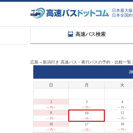
日本最大級
日本全国約
高速バス検索
広島→新潟行き 高速バス・夜行バスの予約・比較一覧
2
日
月
火
2
3
4
--- 円～
--- 円～
--- 円～
9
11
10
--- 円～
--- 円～
--- 円～
16
18
17
--- 円～
--- 円～
--- 円～