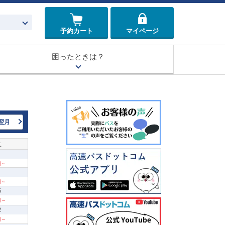
予約カート
マイページ
困ったときは？
翌月
土
 円～
 円～
5
 円～
2
 円～