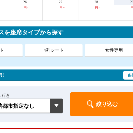
26
27
28
2
--- 円～
--- 円～
--- 円～
---
スを座席タイプから探す
ト
4列シート
女性専用
（月）
条
 行き