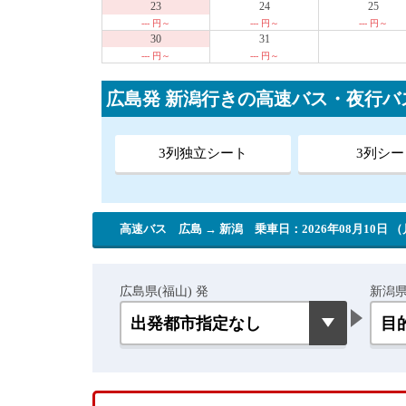
23
24
25
--- 円～
--- 円～
--- 円～
30
31
--- 円～
--- 円～
広島発 新潟行きの高速バス・夜行バ
3列独立シート
3列シー
高速バス 広島 → 新潟
乗車日：2026年08月10日 
広島県(福山) 発
新潟県