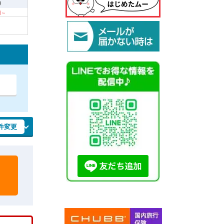
9
 円～
件変更