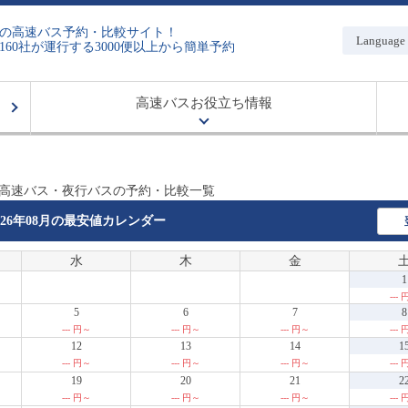
の高速バス予約・比較サイト！
Language
160社が運行する3000便以上から簡単予約
高速バスお役立ち情報
 高速バス・夜行バスの予約・比較一覧
026年08月の
最安値カレンダー
水
木
金
1
---
5
6
7
8
--- 円～
--- 円～
--- 円～
---
12
13
14
1
--- 円～
--- 円～
--- 円～
---
19
20
21
2
--- 円～
--- 円～
--- 円～
---