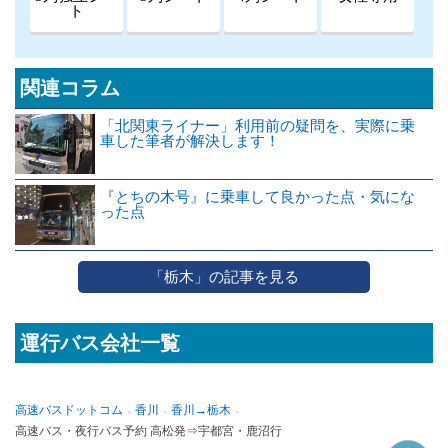
ト
関連コラム
「北関東ライナー」利用前の疑問を、実際に乗
車した筆者が解決します！
『とちの木号』に乗車して良かった点・気にな
った点
「栃木」の記事を見る
運行バス会社一覧
高速バスドットコム
香川
香川→栃木
高速バス・夜行バス予約 高松発⇒宇都宮・鹿沼行