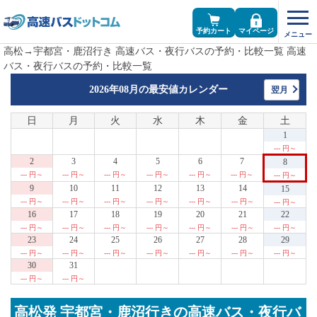
予約カート
マイページ
高松→宇都宮・鹿沼行き 高速バス・夜行バスの予約・比較一覧 高速
バス・夜行バスの予約・比較一覧
2026年08月の
最安値カレンダー
翌月
日
月
火
水
木
金
土
1
--- 円～
2
3
4
5
6
7
8
--- 円～
--- 円～
--- 円～
--- 円～
--- 円～
--- 円～
--- 円～
9
10
11
12
13
14
15
--- 円～
--- 円～
--- 円～
--- 円～
--- 円～
--- 円～
--- 円～
16
17
18
19
20
21
22
--- 円～
--- 円～
--- 円～
--- 円～
--- 円～
--- 円～
--- 円～
23
24
25
26
27
28
29
--- 円～
--- 円～
--- 円～
--- 円～
--- 円～
--- 円～
--- 円～
30
31
--- 円～
--- 円～
高松発 宇都宮・鹿沼行きの高速バス・夜行バ