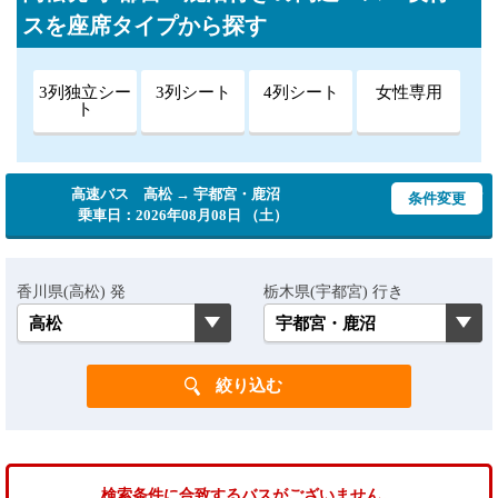
スを座席タイプから探す
3列独立シー
3列シート
4列シート
女性専用
ト
高速バス 高松 → 宇都宮・鹿沼
条件変更
乗車日：2026年08月08日 （土）
香川県(高松) 発
栃木県(宇都宮) 行き
検索条件に合致するバスがございません。