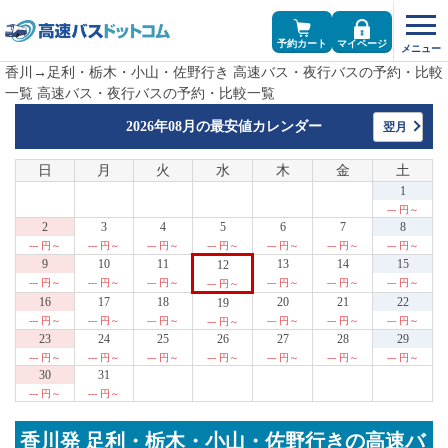
予約カート
マイページ
香川→足利・栃木・小山・佐野行き 高速バス・夜行バスの予約・比較
一覧 高速バス・夜行バスの予約・比較一覧
2026年08月の
最安値カレンダー
翌月
日
月
火
水
木
金
土
1
--- 円～
2
3
4
5
6
7
8
--- 円～
--- 円～
--- 円～
--- 円～
--- 円～
--- 円～
--- 円～
9
10
11
13
14
15
12
--- 円～
--- 円～
--- 円～
--- 円～
--- 円～
--- 円～
--- 円～
16
17
18
20
21
22
19
--- 円～
--- 円～
--- 円～
--- 円～
--- 円～
--- 円～
--- 円～
23
24
25
26
27
28
29
--- 円～
--- 円～
--- 円～
--- 円～
--- 円～
--- 円～
--- 円～
30
31
--- 円～
--- 円～
香川発 足利・栃木・小山・佐野行きの高速バ