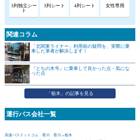
3列独立シー
3列シート
4列シート
女性専用
ト
関連コラム
「北関東ライナー」利用前の疑問を、実際に乗
車した筆者が解決します！
『とちの木号』に乗車して良かった点・気にな
った点
「栃木」の記事を見る
運行バス会社一覧
高速バスドットコム
香川
香川→栃木