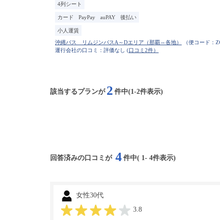
4列シート
カード
PayPay
auPAY
後払い
小人運賃
（便コード：
Z
運行会社の口コミ：評価なし
(口コミ2件）
2
該当するプランが
件中(1-2件表示)
4
回答済みの口コミが
件中(
1
-
4
件表示)
女性30代
3.8