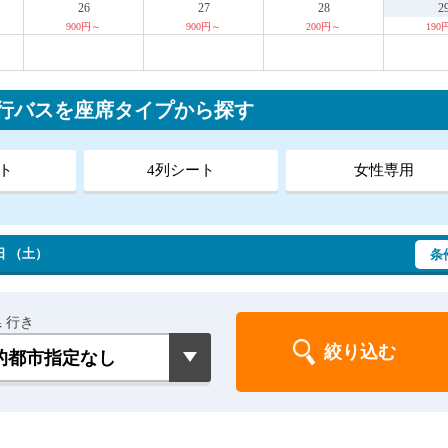
26
27
28
2
900円～
900円～
200円～
190
夜行バスを座席タイプから探す
ト
4列シート
女性専用
日 （土）
条
 行き