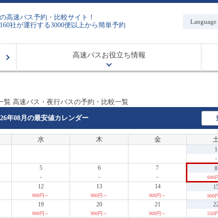
の高速バス予約・比較サイト！
Language
160社が運行する3000便以上から簡単予約
高速バスお役立ち情報
一覧 高速バス・夜行バスの予約・比較一覧
026年08月の
最安値カレンダー
水
木
金
1
-
5
6
7
8
-
-
-
600
12
13
14
1
900円～
900円～
900円～
900
19
20
21
2
900円～
900円～
900円～
550