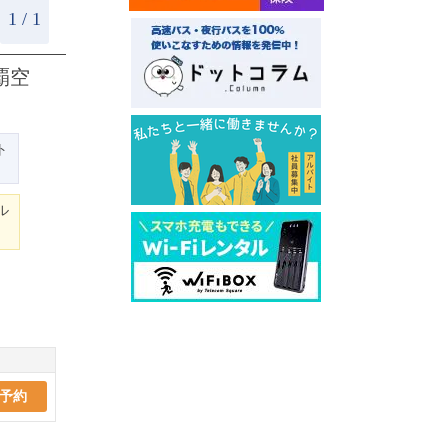
1 / 1
覇空
ト
ル
予約