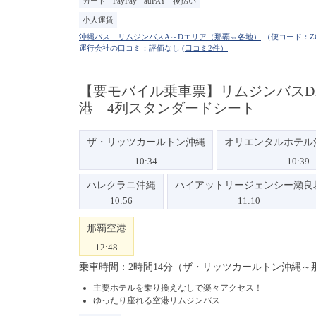
カード
PayPay
auPAY
後払い
小人運賃
（便コード：
Z
運行会社の口コミ：評価なし
(口コミ2件）
【要モバイル乗車票】リムジンバスD
港 4列スタンダードシート
ザ・リッツカールトン沖縄
オリエンタルホテル
10:34
10:39
ハレクラニ沖縄
ハイアットリージェンシー瀬良
10:56
11:10
那覇空港
12:48
乗車時間：2時間14分（ザ・リッツカールトン沖縄～
主要ホテルを乗り換えなしで楽々アクセス！
ゆったり座れる空港リムジンバス