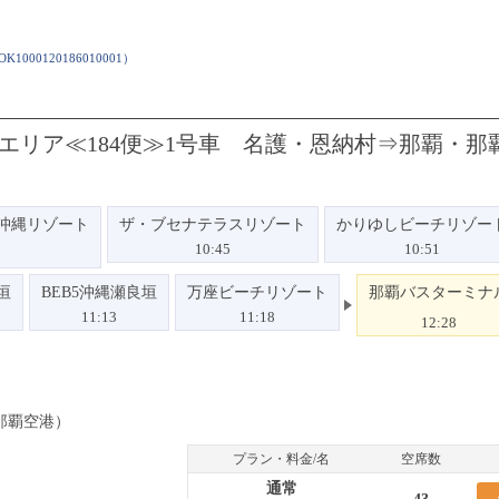
OK1000120186010001
）
エリア≪184便≫1号車 名護・恩納村⇒那覇・那
沖縄リゾート
ザ・ブセナテラスリゾート
かりゆしビーチリゾー
10:45
10:51
垣
BEB5沖縄瀬良垣
万座ビーチリゾート
那覇バスターミナ
11:13
11:18
12:28
那覇空港）
プラン・料金/名
空席数
通常