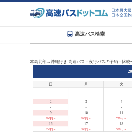
日本最大級
日本全国約
高速バス検索
本島北部→沖縄行き 高速バス・夜行バスの予約・比較
2
日
月
火
2
3
4
-
-
-
9
10
11
300円～
900円～
750円～
16
17
18
550円～
900円～
900円～