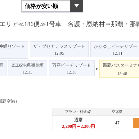
エリア≪186便≫1号車 名護・恩納村⇒那覇・那
沖縄リゾート
ザ・ブセナテラスリゾート
かりゆしビーチリゾー
12:05
12:11
垣
BEB5沖縄瀬良垣
万座ビーチリゾート
那覇バスターミナ
12:33
12:38
13:48
那覇空港）
プラン・料金/名
空席数
通常
47
2,200円～2,200円