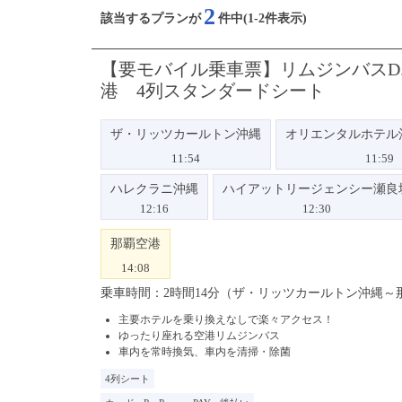
2
該当するプランが
件中(1-2件表示)
【要モバイル乗車票】リムジンバスD
港 4列スタンダードシート
ザ・リッツカールトン沖縄
オリエンタルホテル
11:54
11:59
ハレクラニ沖縄
ハイアットリージェンシー瀬良
12:16
12:30
那覇空港
14:08
乗車時間：2時間14分（ザ・リッツカールトン沖縄～
主要ホテルを乗り換えなしで楽々アクセス！
ゆったり座れる空港リムジンバス
車内を常時換気、車内を清掃・除菌
4列シート