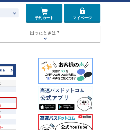
予約カート
マイページ
困ったときは？
翌月
土
円～
5
円～
2
円～