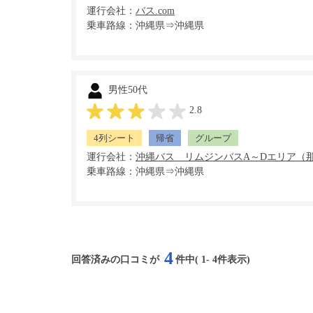
運行会社：
乗車路線：沖縄県⇒沖縄県
男性50代
2.8
4列シート
帰省
グループ
運行会社：
乗車路線：沖縄県⇒沖縄県
4
回答済みの口コミが
件中(
1
-
4
件表示)