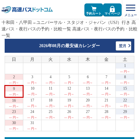
予約カート
マイページ
十和田・八甲田→ユニバーサル・スタジオ・ジャパン（USJ）行き 高
速バス・夜行バスの予約・比較一覧 高速バス・夜行バスの予約・比較
一覧
2026年08月の
最安値カレンダー
翌月
日
月
火
水
木
金
土
1
--- 円～
2
3
4
5
6
7
8
--- 円～
--- 円～
--- 円～
--- 円～
--- 円～
--- 円～
--- 円～
10
11
12
13
14
15
9
--- 円～
--- 円～
--- 円～
--- 円～
--- 円～
--- 円～
--- 円～
17
18
19
20
21
22
16
--- 円～
--- 円～
--- 円～
--- 円～
--- 円～
--- 円～
--- 円～
23
24
25
26
27
28
29
--- 円～
--- 円～
--- 円～
--- 円～
--- 円～
--- 円～
--- 円～
30
31
--- 円～
--- 円～