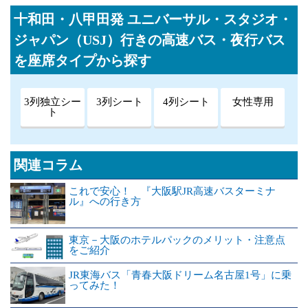
十和田・八甲田発 ユニバーサル・スタジオ・
ジャパン（USJ）行きの高速バス・夜行バス
を座席タイプから探す
3列独立シー
3列シート
4列シート
女性専用
ト
関連コラム
これで安心！ 『大阪駅JR高速バスターミナ
ル』への行き方
東京－大阪のホテルパックのメリット・注意点
をご紹介
JR東海バス「青春大阪ドリーム名古屋1号」に乗
ってみた！