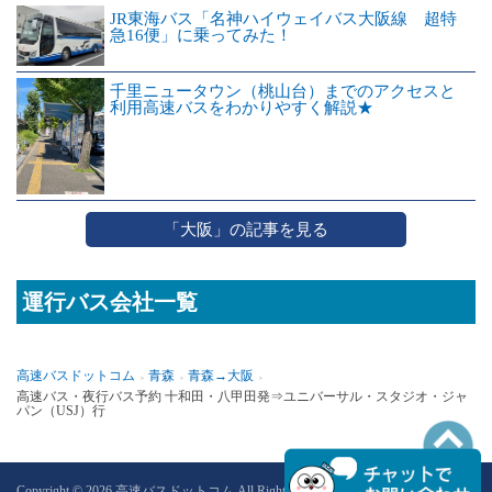
JR東海バス「名神ハイウェイバス大阪線 超特
急16便」に乗ってみた！
千里ニュータウン（桃山台）までのアクセスと
利用高速バスをわかりやすく解説★
「大阪」の記事を見る
運行バス会社一覧
高速バスドットコム
青森
青森→大阪
高速バス・夜行バス予約 十和田・八甲田発⇒ユニバーサル・スタジオ・ジャ
パン（USJ）行
PAGETOP
Copyright © 2026 高速バスドットコム All Rights Reserved.