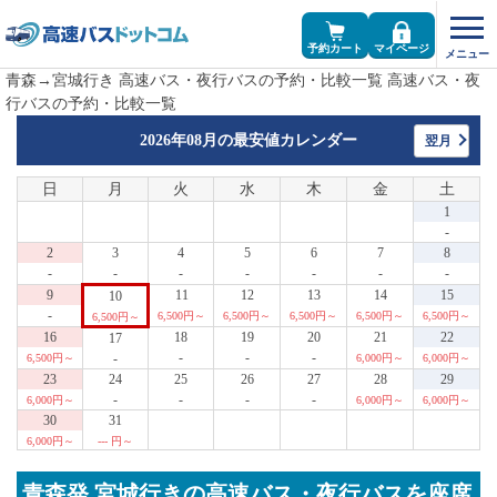
予約カート
マイページ
青森→宮城行き 高速バス・夜行バスの予約・比較一覧 高速バス・夜
行バスの予約・比較一覧
2026年08月の
最安値カレンダー
翌月
日
月
火
水
木
金
土
1
-
2
3
4
5
6
7
8
-
-
-
-
-
-
-
9
11
12
13
14
15
10
-
6,500円～
6,500円～
6,500円～
6,500円～
6,500円～
6,500円～
16
18
19
20
21
22
17
-
-
-
-
6,500円～
6,000円～
6,000円～
23
24
25
26
27
28
29
-
-
-
-
6,000円～
6,000円～
6,000円～
30
31
6,000円～
--- 円～
青森発 宮城行きの高速バス・夜行バスを座席