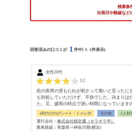
検索条
出発日や路線など
1
回答済みの口コミが
件中(
1
-
1
件表示)
女性20代
3.2
前の座席の背もたれが刺さって痛いと言ったに
も対処していただけず、不快でした。決まりは
た。又、盛岡の時点で遅い時間になっています
4列のびのびシート・トイレ付
その他
1人利
運行会社：
乗車路線：青森県⇒神奈川県(横浜)