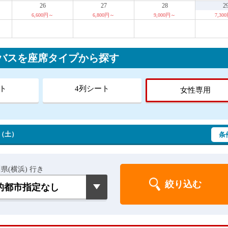
26
27
28
2
6,600円～
6,800円～
9,000円～
7,30
行バスを座席タイプから探す
ト
4列シート
女性専用
 （土）
条
県(横浜) 行き