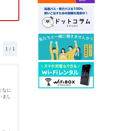
1
/ 1
となに
いまし