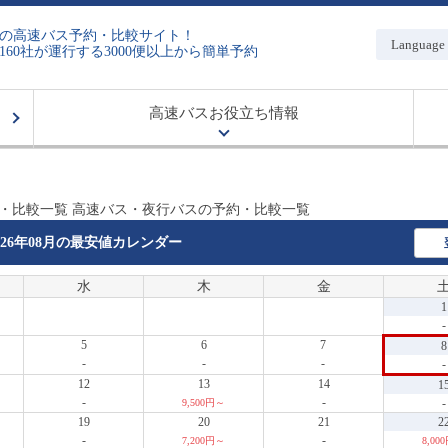
の高速バス予約・比較サイト！
Language
160社が運行する3000便以上から簡単予約
高速バスお役立ち情報
約・比較一覧 高速バス・夜行バスの予約・比較一覧
026年08月の
最安値カレンダー
水
木
金
1
-
5
6
7
8
-
-
-
-
12
13
14
1
-
-
-
9,500円～
19
20
21
2
-
-
7,200円～
8,00