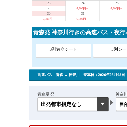
23
24
25
-
6,600円～
6,600円～
30
31
7,300円～
6,600円～
青森発 神奈川行きの高速バス・夜
3列独立シート
3列シー
高速バス 青森 → 神奈川
乗車日：2026年08月08日
青森県 発
神奈川