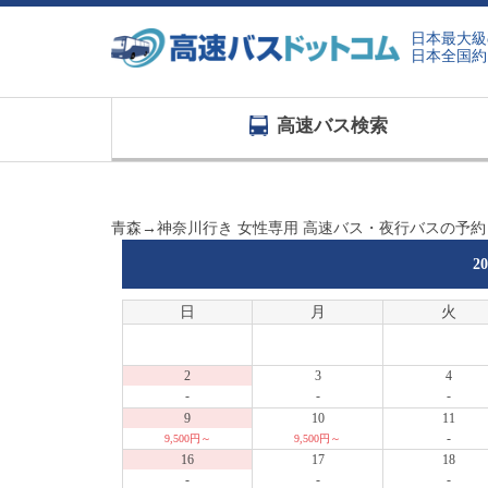
日本最大級
日本全国約
高速バス検索
青森→神奈川行き 女性専用 高速バス・夜行バスの予
2
日
月
火
2
3
4
-
-
-
9
10
11
-
9,500円～
9,500円～
16
17
18
-
-
-