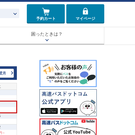
予約カート
マイページ
困ったときは？
翌月
土
5
2
0円～