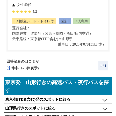
女性40代
4.2
3列独立シート・トイレ付
旅行
1人利用
運行会社：
乗車路線：東京都(TDR含む)⇒山形県
乗車日：2025年07月31日(木)
回答済みの口コミが
1
/ 1
3
件中(
1
-
3
件表示)
東京発 山形行きの高速バス・夜行バスを探
す
東京都(TDR含む)発のスポットに絞る
山形県行きのスポットに絞る