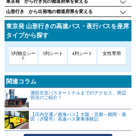
東京発 から行き先の都道府県を変える
山形行き から出発地の都道府県を変える
東京発 山形行きの高速バス・夜行バスを座席
タイプから探す
3列独立シー
3列シート
4列シート
女性専用
ト
関連コラム
酒田庄交バスターミナルまでのアクセス、周辺
状況のご紹介！
【庄内交通／南海バス】大阪・京都～鶴岡・酒
田（夕陽号）高速バス乗車体験記