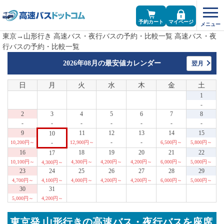
予約カート
マイページ
東京→山形行き 高速バス・夜行バスの予約・比較一覧 高速バス・夜
行バスの予約・比較一覧
2026年08月の
最安値カレンダー
翌月
日
月
火
水
木
金
土
1
-
2
3
4
5
6
7
8
-
-
-
-
-
-
-
9
11
12
13
14
15
10
-
-
-
10,200円～
12,900円～
6,500円～
5,800円～
16
18
19
20
21
22
17
10,100円～
4,300円～
4,200円～
4,200円～
6,000円～
5,000円～
4,300円～
23
24
25
26
27
28
29
4,700円～
4,100円～
4,000円～
4,200円～
4,200円～
6,000円～
5,000円～
30
31
5,000円～
4,200円～
東京発 山形行きの高速バス・夜行バスを座席