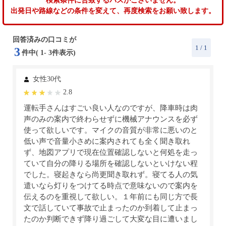
検索条件に合致するバスがございません。
出発日や路線などの条件を変えて、再度検索をお願い致します。
回答済みの口コミが
1
/ 1
3
件中(
1
-
3
件表示)
女性30代
2.8
運転手さんはすごい良い人なのですが、降車時は肉
声のみの案内で終わらせずに機械アナウンスを必ず
使って欲しいです。マイクの音質が非常に悪いのと
低い声で音量小さめに案内されても全く聞き取れ
ず、地図アプリで現在位置確認しないと何処を走っ
ていて自分の降りる場所を確認しないといけない程
でした。寝起きなら尚更聞き取れず。寝てる人の気
遣いなら灯りをつけてる時点で意味ないので案内を
伝えるのを重視して欲しい。１年前にも同じ方で長
文で話していて事故で止まったのか到着して止まっ
たのか判断できず降り過ごして大変な目に遭いまし