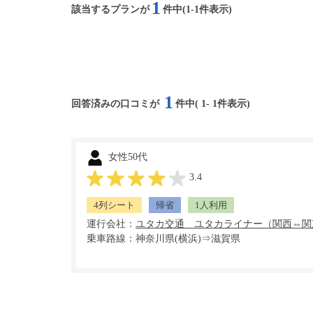
1
該当するプランが
件中(1-1件表示)
1
回答済みの口コミが
件中(
1
-
1
件表示)
女性50代
3.4
4列シート
帰省
1人利用
運行会社：
乗車路線：神奈川県(横浜)⇒滋賀県