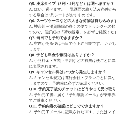
Q5. 座席タイプ（3列・4列など）は選べますか？
A. はい、選べます。 一覧画面の絞り込み条件
する場合は3列シートがおすすめです。
Q6. スーツケースなどの大きな荷物は持ち込めま
A. 神奈川～滋賀路線の多くの便でトランクへの
すので、便詳細の「荷物規定」を必ずご確認くだ
Q7. 当日でも予約できますか？
A. 空席がある便は当日でも予約可能です。 た
します。
Q8. 子ども料金や割引はありますか？
A. 小児料金・学割・早割などの有無は便ごとに
に表示されます。
Q9. キャンセル料はいつから発生しますか？
A. キャンセル規定は運行会社・プランごとに異
しますので、予約前に必ずご確認ください。
Q10. 予約完了後のチケットはどうやって受け取
A. 予約完了後に届く「予約確認メール」が乗車
てご乗車ください。
Q11. 予約内容の確認はどこでできますか？
A. 予約完了メールに記載されたURL、またはマ