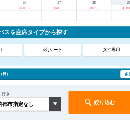
26
27
28
2
3,300円～
4,600円～
6,800円～
4,80
行バスを座席タイプから探す
ト
4列シート
女性専用
 （日）
条
 行き