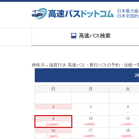
日本最大級
日本全国約
高速バス検索
神奈川→滋賀行き 高速バス・夜行バスの予約・比較一
2
日
月
火
2
3
4
-
-
-
10
11
9
9,400円～
5,500円～
10,980円～
17
18
16
4,000円～
3,600円～
7,260円～