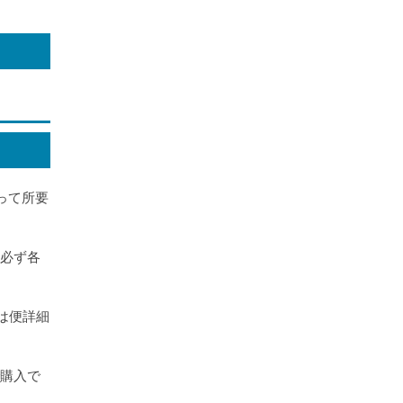
って所要
に必ず各
は便詳細
で購入で