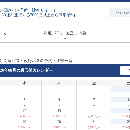
の高速バス予約・比較サイト！
Language
160社が運行する3000便以上から簡単予約
高速バスお役立ち情報
覧 高速バス・夜行バスの予約・比較一覧
026年08月の
最安値カレンダー
水
木
金
1
-
5
6
7
8
-
-
-
-
12
13
14
1
7,450円～
7,350円～
7,300円～
7,80
19
20
21
2
3,500円～
3,600円～
6,900円～
5,90