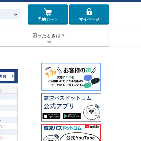
予約カート
マイページ
困ったときは？
翌月
土
5
0円～
2
0円～