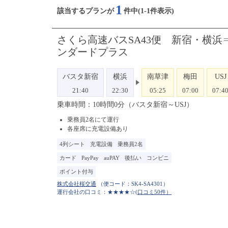
1
該当するプランが
件中(1-1件表示)
さくら高速バスSA43便 新宿・横
ンダードプラス
バスタ新宿
横浜
南草津
梅田
USJ
21:40
22:30
05:25
07:00
07:4
乗車時間：10時間0分（バスタ新宿～USJ）
乗務員2名にて運行
各座席に充電設備あり
4列シート
充電設備
乗務員2名
カード
PayPay
auPAY
後払い
コンビニ
ポイント付与
（便コード：
SK4-SA4301
）
運行会社の口コミ：★★★★☆
(口コミ50件）