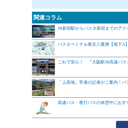
関連コラム
JR新宿駅からバスタ新宿までのア
バスターミナル東京八重洲【地下A
これで安心！ 『大阪駅JR高速バ
「上高地」常連の記者がご案内！バ
高速バス・夜行バスの休憩中におす