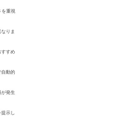
さを重視
異なりま
おすすめ
で自動的
料が発生
を提示し