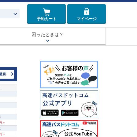
予約カート
マイページ
困ったときは？
翌月
土
5
0円～
2
0円～