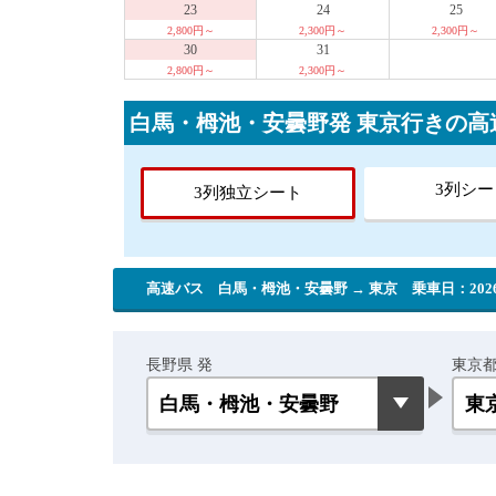
23
24
25
2,800円～
2,300円～
2,300円～
30
31
2,800円～
2,300円～
白馬・栂池・安曇野発 東京行きの
3列シー
3列独立シート
高速バス 白馬・栂池・安曇野 → 東京
乗車日：2026
長野県 発
東京都