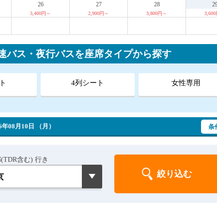
26
27
28
2
3,400円～
2,900円～
3,800円～
3,60
高速バス・夜行バスを座席タイプから探す
ト
4列シート
女性専用
年08月10日 （月）
条
(TDR含む) 行き