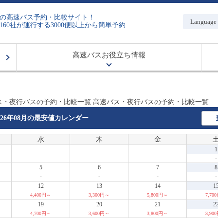
の高速バス予約・比較サイト！
Language
160社が運行する3000便以上から簡単予約
高速バスお役立ち情報
バス・夜行バスの予約・比較一覧 高速バス・夜行バスの予約・比較一覧
026年08月の
最安値カレンダー
水
木
金
1
-
5
6
7
8
-
-
-
-
12
13
14
1
4,400円～
3,300円～
5,800円～
7,70
19
20
21
2
4,700円～
3,600円～
3,800円～
3,90