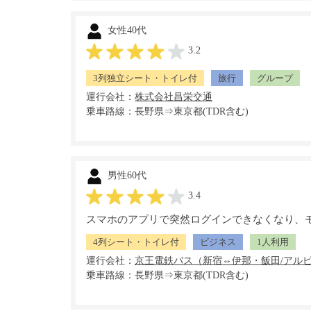
女性40代
3.2
3列独立シート・トイレ付
旅行
グループ
運行会社：
乗車路線：長野県⇒東京都(TDR含む)
男性60代
3.4
スマホのアプリで突然ログインできなくなり、
4列シート・トイレ付
ビジネス
1人利用
運行会社：
乗車路線：長野県⇒東京都(TDR含む)