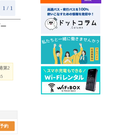
1 / 1
ゾー
港第2
35
予約