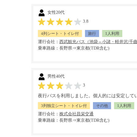
女性20代
3.8
4列シート・トイレ付
旅行
1人利用
運行会社：
乗車路線：長野県⇒東京都(TDR含む)
男性40代
3
夜行バスを利用しました。個人的には安定して
3列独立シート・トイレ付
その他
1人利用
運行会社：
乗車路線：長野県⇒東京都(TDR含む)