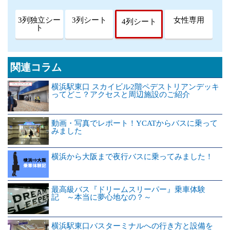
3列独立シー
3列シート
女性専用
4列シート
ト
関連コラム
横浜駅東口 スカイビル2階ペデストリアンデッキ
ってどこ？アクセスと周辺施設のご紹介
動画・写真でレポート！YCATからバスに乗って
みました
横浜から大阪まで夜行バスに乗ってみました！
最高級バス『ドリームスリーパー』乗車体験
記 ～本当に夢心地なの？～
横浜駅東口バスターミナルへの行き方と設備を