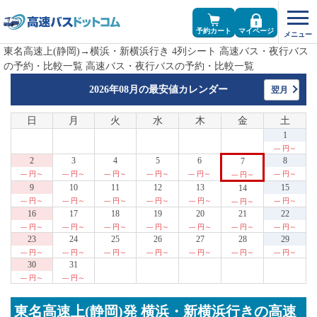
予約カート
マイページ
東名高速上(静岡)→横浜・新横浜行き 4列シート 高速バス・夜行バス
の予約・比較一覧 高速バス・夜行バスの予約・比較一覧
2026年08月の
最安値カレンダー
翌月
日
月
火
水
木
金
土
1
--- 円～
2
3
4
5
6
8
7
--- 円～
--- 円～
--- 円～
--- 円～
--- 円～
--- 円～
--- 円～
9
10
11
12
13
15
14
--- 円～
--- 円～
--- 円～
--- 円～
--- 円～
--- 円～
--- 円～
16
17
18
19
20
21
22
--- 円～
--- 円～
--- 円～
--- 円～
--- 円～
--- 円～
--- 円～
23
24
25
26
27
28
29
--- 円～
--- 円～
--- 円～
--- 円～
--- 円～
--- 円～
--- 円～
30
31
--- 円～
--- 円～
東名高速上(静岡)発 横浜・新横浜行きの高速