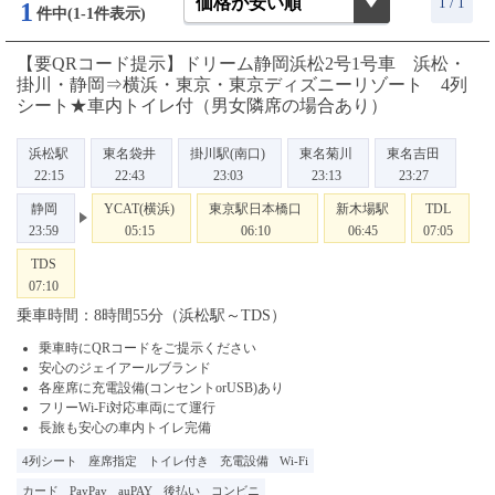
1 / 1
1
件中(1-1件表示)
【要QRコード提示】ドリーム静岡浜松2号1号車 浜松・
掛川・静岡⇒横浜・東京・東京ディズニーリゾート 4列
シート★車内トイレ付（男女隣席の場合あり）
浜松駅
東名袋井
掛川駅(南口)
東名菊川
東名吉田
22:15
22:43
23:03
23:13
23:27
静岡
YCAT(横浜)
東京駅日本橋口
新木場駅
TDL
23:59
05:15
06:10
06:45
07:05
TDS
07:10
乗車時間：8時間55分（浜松駅～TDS）
乗車時にQRコードをご提示ください
安心のジェイアールブランド
各座席に充電設備(コンセントorUSB)あり
フリーWi-Fi対応車両にて運行
長旅も安心の車内トイレ完備
4列シート
座席指定
トイレ付き
充電設備
Wi-Fi
カード
PayPay
auPAY
後払い
コンビニ