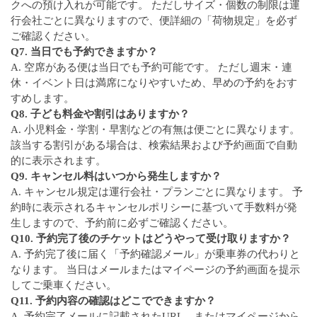
クへの預け入れが可能です。 ただしサイズ・個数の制限は運
行会社ごとに異なりますので、便詳細の「荷物規定」を必ず
ご確認ください。
Q7. 当日でも予約できますか？
A. 空席がある便は当日でも予約可能です。 ただし週末・連
休・イベント日は満席になりやすいため、早めの予約をおす
すめします。
Q8. 子ども料金や割引はありますか？
A. 小児料金・学割・早割などの有無は便ごとに異なります。
該当する割引がある場合は、検索結果および予約画面で自動
的に表示されます。
Q9. キャンセル料はいつから発生しますか？
A. キャンセル規定は運行会社・プランごとに異なります。 予
約時に表示されるキャンセルポリシーに基づいて手数料が発
生しますので、予約前に必ずご確認ください。
Q10. 予約完了後のチケットはどうやって受け取りますか？
A. 予約完了後に届く「予約確認メール」が乗車券の代わりと
なります。 当日はメールまたはマイページの予約画面を提示
してご乗車ください。
Q11. 予約内容の確認はどこでできますか？
A. 予約完了メールに記載されたURL、またはマイページから