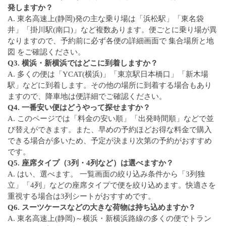
発しますか？
A. 東名高速上(静岡)発の主な乗り場は「浜松駅」「東名袋
井」「掛川駅(南口)」など複数あります。便ごとに乗り場が異
なりますので、予約前に必ず各便の詳細画面で 集合場所と地
図 をご確認ください。
Q3. 横浜・新横浜ではどこに到着しますか？
A. 多くの便は「YCAT(横浜)」「東京駅日本橋口」「新木場
駅」などに到着します。その他の場所に到着する場合もあり
ますので、降車地は便詳細でご確認ください。
Q4. 一番安い便はどうやって探せますか？
A. このページでは「料金の安い順」「出発時間順」などで並
び替えができます。また、早めの予約ほどお得な料金で購入
できる場合が多いため、予定が決まり次第の予約がおすすめ
です。
Q5. 座席タイプ（3列・4列など）は選べますか？
A. はい、選べます。 一覧画面の絞り込み条件から「3列独
立」「4列」などの座席タイプで便を絞り込めます。快適さを
重視する場合は3列シートがおすすめです。
Q6. スーツケースなどの大きな荷物は持ち込めますか？
A. 東名高速上(静岡)～横浜・新横浜路線の多くの便でトラン