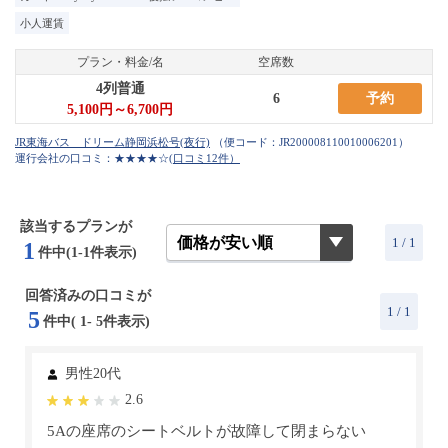
小人運賃
プラン・料金/名
空席数
4列普通
6
予約
5,100円～6,700円
（便コード：
JR200008110010006201
）
運行会社の口コミ：★★★★☆
(口コミ12件）
該当するプランが
1 / 1
1
件中(1-1件表示)
回答済みの口コミが
1
/ 1
5
件中(
1
-
5
件表示)
男性20代
2.6
5Aの座席のシートベルトが故障して閉まらない