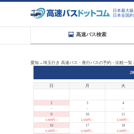
日本最大級
日本全国約
高速バス検索
愛知→埼玉行き 高速バス・夜行バスの予約・比較一覧
2
日
月
火
2
3
4
-
-
-
9
10
11
3,900円～
3,500円～
3,500円～
16
17
18
3,500円～
3,500円～
3,500円～