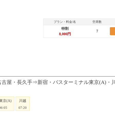
プラン・料金/名
空席数
特割
7
8,000円
名古屋・長久手⇒新宿・バスターミナル東京(A)・
東京(A)
川越
06:05
07:20