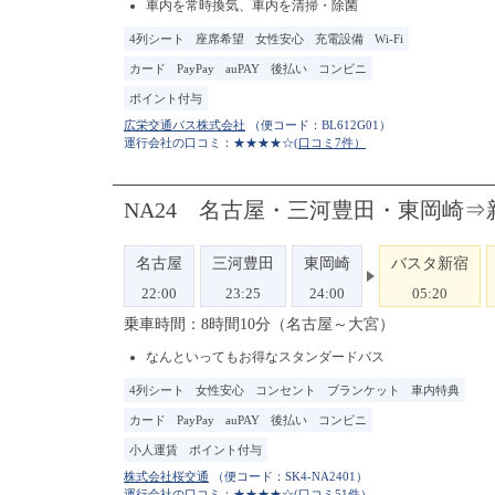
車内を常時換気、車内を清掃・除菌
4列シート
座席希望
女性安心
充電設備
Wi-Fi
カード
PayPay
auPAY
後払い
コンビニ
ポイント付与
（便コード：
BL612G01
）
運行会社の口コミ：★★★★☆
(口コミ7件）
NA24 名古屋・三河豊田・東岡崎
名古屋
三河豊田
東岡崎
バスタ新宿
22:00
23:25
24:00
05:20
乗車時間：8時間10分（名古屋～大宮）
なんといってもお得なスタンダードバス
4列シート
女性安心
コンセント
ブランケット
車内特典
カード
PayPay
auPAY
後払い
コンビニ
小人運賃
ポイント付与
（便コード：
SK4-NA2401
）
運行会社の口コミ：★★★★☆
(口コミ51件）