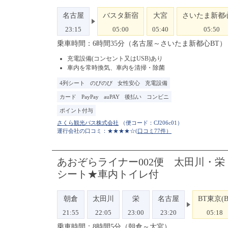
名古屋
バスタ新宿
大宮
さいたま新都
23:15
05:00
05:40
05:50
乗車時間：6時間35分（名古屋～さいたま新都心BT）
充電設備(コンセント又はUSB)あり
車内を常時換気、車内を清掃・除菌
4列シート
のびのび
女性安心
充電設備
カード
PayPay
auPAY
後払い
コンビニ
ポイント付与
（便コード：
CJ206c01
）
運行会社の口コミ：★★★★☆
(口コミ77件）
あおぞらライナー002便 太田川・栄
シート★車内トイレ付
朝倉
太田川
栄
名古屋
BT東京(B
21:55
22:05
23:00
23:20
05:18
乗車時間：8時間5分（朝倉～大宮）