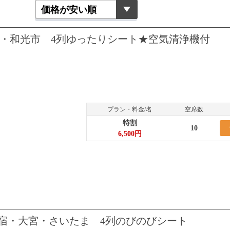
宿・和光市 4列ゆったりシート★空気清浄機付
プラン・料金/名
空席数
特割
10
6,500円
新宿・大宮・さいたま 4列のびのびシート