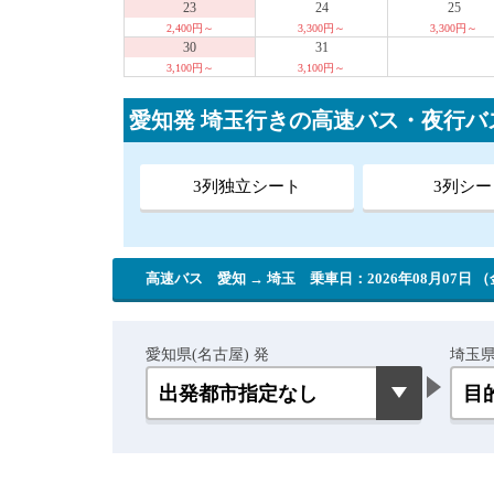
23
24
25
2,400円～
3,300円～
3,300円～
30
31
3,100円～
3,100円～
愛知発 埼玉行きの高速バス・夜行バ
3列独立シート
3列シー
高速バス 愛知 → 埼玉
乗車日：2026年08月07日 
愛知県(名古屋) 発
埼玉県