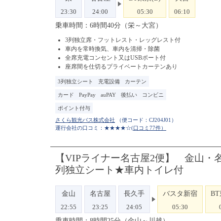
23:30
24:00
05:30
06:10
乗車時間：6時間40分（栄～大宮）
3列独立席・フットレスト・レッグレスト付
車内を常時換気、車内を清掃・除菌
全席充電コンセント又はUSBポート付
座席間を仕切るプライベートカーテンあり
3列独立シート
充電設備
カーテン
カード
PayPay
auPAY
後払い
コンビニ
ポイント付与
（便コード：
CJ204J01
）
運行会社の口コミ：★★★★☆
(口コミ77件）
【VIPライナー名古屋2便】 金山・
列独立シート★車内トイレ付
金山
名古屋
長久手
バスタ新宿
BT
22:55
23:25
24:05
05:30
乗車時間：8時間25分（金山～川越）