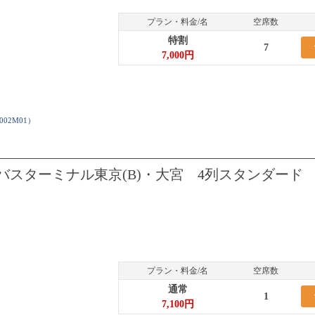
プラン・料金/名
空席数
特割
7
7,000円
S002M01
）
バスターミナル東京(B)・大宮 4列スタンダード
プラン・料金/名
空席数
通常
1
7,100円