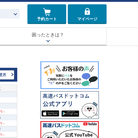
予約カート
マイページ
困ったときは？
翌月
土
0円～
5
0円～
2
0円～