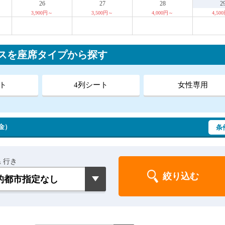
26
27
28
2
3,900円～
3,500円～
4,000円～
4,50
スを座席タイプから探す
ト
4列シート
女性専用
（金）
条
 行き