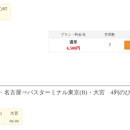
心BT
プラン・料金/名
空席数
通常
7
6,500円
・名古屋⇒バスターミナル東京(B)・大宮 4列の
)
大宮
06:00