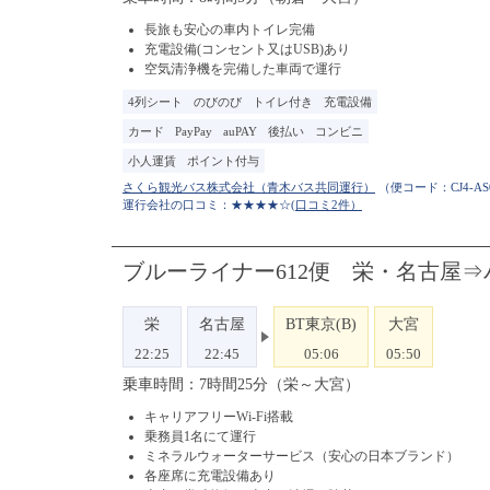
長旅も安心の車内トイレ完備
充電設備(コンセント又はUSB)あり
空気清浄機を完備した車両で運行
4列シート
のびのび
トイレ付き
充電設備
カード
PayPay
auPAY
後払い
コンビニ
小人運賃
ポイント付与
（便コード：
CJ4-A
運行会社の口コミ：★★★★☆
(口コミ2件）
ブルーライナー612便 栄・名古屋⇒
栄
名古屋
BT東京(B)
大宮
22:25
22:45
05:06
05:50
乗車時間：7時間25分（栄～大宮）
キャリアフリーWi-Fi搭載
乗務員1名にて運行
ミネラルウォーターサービス（安心の日本ブランド）
各座席に充電設備あり