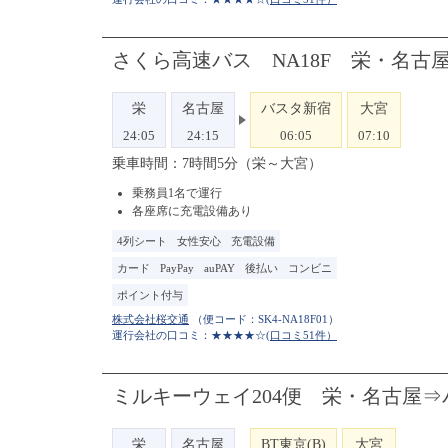
さくら高速バス NA18F 栄・名古
栄
名古屋
バスタ新宿
大宮
24:05
24:15
06:05
07:10
乗車時間：7時間5分（栄～大宮）
乗務員1名で運行
各座席に充電設備あり
4列シート
女性安心
充電設備
カード
PayPay
auPAY
後払い
コンビニ
ポイント付与
（便コード：
SK4-NA18F01
）
運行会社の口コミ：★★★★☆
(口コミ51件）
ミルキーウェイ204便 栄・名古屋⇒
栄
名古屋
BT東京(B)
大宮