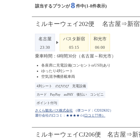
8
該当するプランが
件中(1-8件表示)
ミルキーウェイ202便 名古屋⇒新
名古屋
バスタ新宿
和光市
23:30
05:15
06:00
乗車時間：6時間30分（名古屋～和光市）
各座席に充電設備(コンセントorUSB)あり
ゆったり4列シート
空気清浄機搭載車両
4列シート
のびのび
充電設備
カード
PayPay
auPAY
後払い
コンビニ
ポイント付与
（便コード：
CJ202K02
）
運行会社の口コミ：★★★★☆
(口コミ77件）
ミルキーウェイCJ206便 名古屋⇒