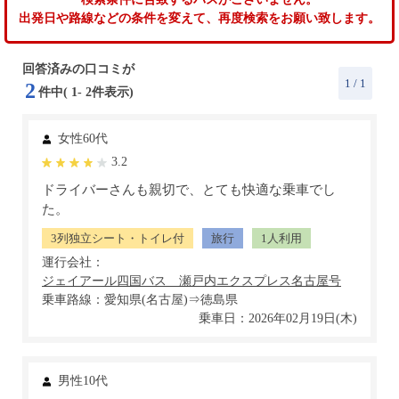
出発日や路線などの条件を変えて、再度検索をお願い致します。
回答済みの口コミが
1
/ 1
2
件中(
1
-
2
件表示)
女性60代
3.2
ドライバーさんも親切で、とても快適な乗車でし
た。
3列独立シート・トイレ付
旅行
1人利用
運行会社：
乗車路線：愛知県(名古屋)⇒徳島県
乗車日：2026年02月19日(木)
男性10代