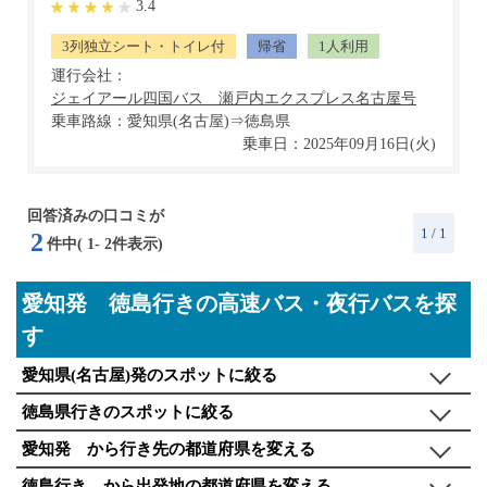
3.4
3列独立シート・トイレ付
帰省
1人利用
運行会社：
乗車路線：愛知県(名古屋)⇒徳島県
乗車日：2025年09月16日(火)
回答済みの口コミが
1
/ 1
2
件中(
1
-
2
件表示)
愛知発 徳島行きの高速バス・夜行バスを探
す
愛知県(名古屋)発のスポットに絞る
徳島県行きのスポットに絞る
愛知発 から行き先の都道府県を変える
徳島行き から出発地の都道府県を変える