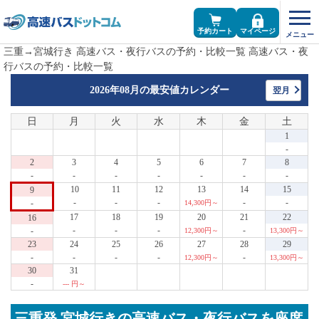
予約カート
マイページ
三重→宮城行き 高速バス・夜行バスの予約・比較一覧 高速バス・夜
行バスの予約・比較一覧
2026年08月の
最安値カレンダー
翌月
日
月
火
水
木
金
土
1
-
2
3
4
5
6
7
8
-
-
-
-
-
-
-
10
11
12
13
14
15
9
-
-
-
-
-
-
14,300円～
17
18
19
20
21
22
16
-
-
-
-
-
12,300円～
13,300円～
23
24
25
26
27
28
29
-
-
-
-
-
12,300円～
13,300円～
30
31
-
--- 円～
三重発 宮城行きの高速バス・夜行バスを座席