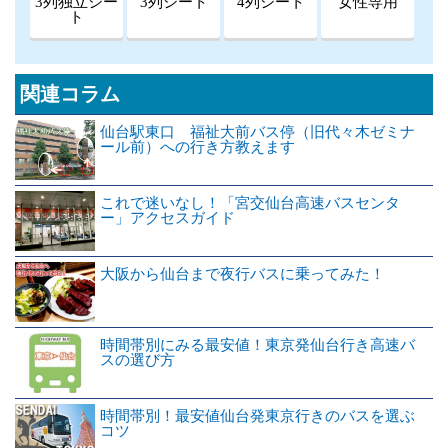
3列独立シー
3列シート
4列シート
女性専用
ト
関連コラム
仙台駅東口 福祉大前バス停（旧代々木ゼミナ
ール前）への行き方教えます
これで迷いなし！「宮交仙台高速バスセンタ
ー」アクセスガイド
大阪から仙台まで夜行バスに乗ってみた！
時間帯別にみる最安値！東京発仙台行き高速バ
スの選び方
時間帯別！最安値仙台発東京行きのバスを選ぶ
コツ