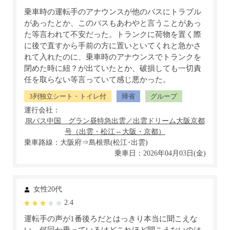
乗車時の運転手のアナウンスが他のバスにトラブル
があったとか、このバスもあわやと言うことがあっ
た等言われて不安だった。トランクに荷物を置く際
に後で直すから手前の方に置いといてくれと急かさ
れて入れたのに、乗車時のアナウンスでトランクを
閉めた時に紐？が出ていたとか、破損しても一切責
任を取らない等言っていて感じ悪かった。
3列独立シート・トイレ付
帰省
グループ
運行会社：
乗車路線：大阪府⇒島根県(松江･出雲)
乗車日：2026年04月03日(金)
女性20代
2.4
運転手の声が1番後ろだとはっきり本当に聞こえな
い。何回か乗っているけどこれほど聞こえないのは