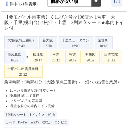
1 / 1
1
件中(1-1件表示)
【要モバイル乗車票】くにびき号≪108便≫ 1号車 大
阪・千里(桃山台)⇒松江・出雲 3列独立シート★車内トイ
レ付
大阪(阪急三番街)
新大阪
千里ニュータウン
宝塚IC
15:40
15:50
16:00
16:18
西宮北IC
松江駅
玉造
宍道
斐川IC
出雲市駅
16:29
20:17
20:32
20:42
20:52
21:12
一畑バス出雲営業所
21:22
乗車時間：5時間42分（大阪(阪急三番街)～一畑バス出雲営業所）
ゆったり快適な3列独立シート
乗務員1名にて運行
フリーWi-Fi対応車両
長旅も安心の車内トイレ完備
3列独立シート
トイレ付き
Wi-Fi
カード
PayPay
auPAY
後払い
コンビニ