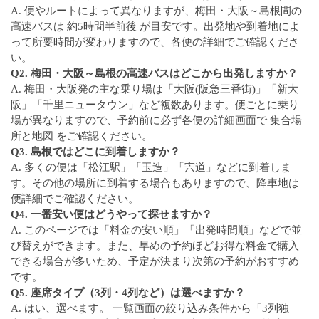
A. 便やルートによって異なりますが、梅田・大阪～島根間の
高速バスは 約5時間半前後 が目安です。出発地や到着地によ
って所要時間が変わりますので、各便の詳細でご確認くださ
い。
Q2. 梅田・大阪～島根の高速バスはどこから出発しますか？
A. 梅田・大阪発の主な乗り場は「大阪(阪急三番街)」「新大
阪」「千里ニュータウン」など複数あります。便ごとに乗り
場が異なりますので、予約前に必ず各便の詳細画面で 集合場
所と地図 をご確認ください。
Q3. 島根ではどこに到着しますか？
A. 多くの便は「松江駅」「玉造」「宍道」などに到着しま
す。その他の場所に到着する場合もありますので、降車地は
便詳細でご確認ください。
Q4. 一番安い便はどうやって探せますか？
A. このページでは「料金の安い順」「出発時間順」などで並
び替えができます。また、早めの予約ほどお得な料金で購入
できる場合が多いため、予定が決まり次第の予約がおすすめ
です。
Q5. 座席タイプ（3列・4列など）は選べますか？
A. はい、選べます。 一覧画面の絞り込み条件から「3列独