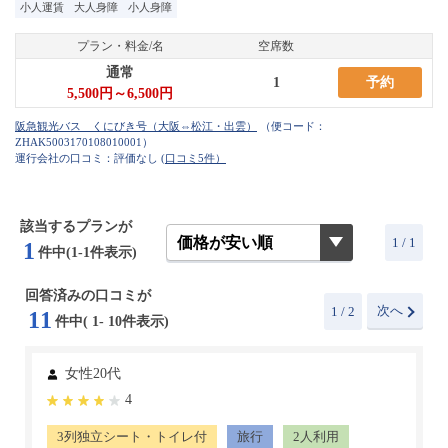
小人運賃
大人身障
小人身障
プラン・料金/名
空席数
通常
1
予約
5,500円～6,500円
（便コード：
ZHAK5003170108010001
）
運行会社の口コミ：評価なし
(口コミ5件）
該当するプランが
1 / 1
1
件中(1-1件表示)
回答済みの口コミが
次へ
1
/ 2
11
件中(
1
-
10
件表示)
女性20代
4
3列独立シート・トイレ付
旅行
2人利用