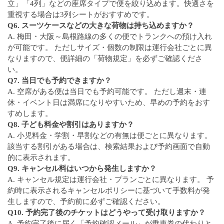
立」「4列」などの座席タイプで便を絞り込めます。快適さを
重視する場合は3列シートがおすすめです。
Q6. スーツケースなどの大きな荷物は持ち込めますか？
A. 梅田・大阪～島根路線の多くの便でトランクへの預け入れ
が可能です。 ただしサイズ・個数の制限は運行会社ごとに異
なりますので、便詳細の「荷物規定」を必ずご確認くださ
い。
Q7. 当日でも予約できますか？
A. 空席がある便は当日でも予約可能です。 ただし週末・連
休・イベント日は満席になりやすいため、早めの予約をおす
すめします。
Q8. 子ども料金や割引はありますか？
A. 小児料金・学割・早割などの有無は便ごとに異なります。
該当する割引がある場合は、検索結果および予約画面で自動
的に表示されます。
Q9. キャンセル料はいつから発生しますか？
A. キャンセル規定は運行会社・プランごとに異なります。 予
約時に表示されるキャンセルポリシーに基づいて手数料が発
生しますので、予約前に必ずご確認ください。
Q10. 予約完了後のチケットはどうやって受け取りますか？
A. 予約完了後に届く「予約確認メール」が乗車券の代わりと