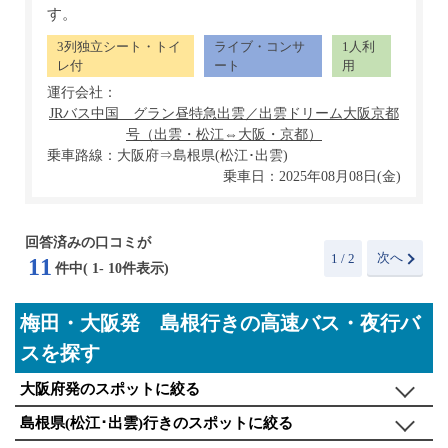
す。
3列独立シート・トイ
ライブ・コンサ
1人利
レ付
ート
用
運行会社：
乗車路線：大阪府⇒島根県(松江･出雲)
乗車日：2025年08月08日(金)
回答済みの口コミが
次へ
1
/ 2
11
件中(
1
-
10
件表示)
梅田・大阪発 島根行きの高速バス・夜行バ
スを探す
大阪府発のスポットに絞る
島根県(松江･出雲)行きのスポットに絞る