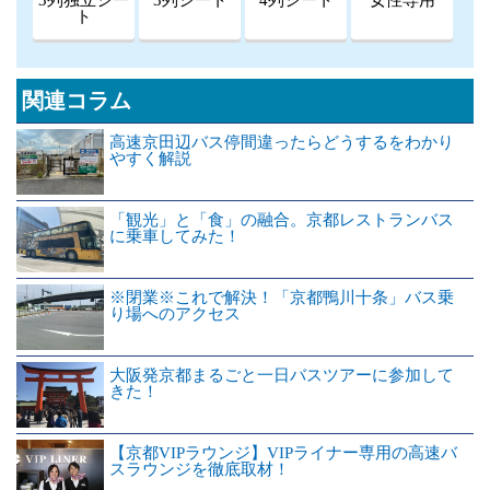
ト
関連コラム
高速京田辺バス停間違ったらどうするをわかり
やすく解説
「観光」と「食」の融合。京都レストランバス
に乗車してみた！
※閉業※これで解決！「京都鴨川十条」バス乗
り場へのアクセス
大阪発京都まるごと一日バスツアーに参加して
きた！
【京都VIPラウンジ】VIPライナー専用の高速バ
スラウンジを徹底取材！