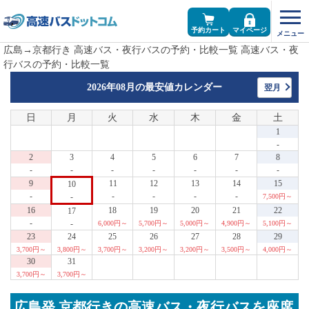
予約カート
マイページ
広島→京都行き 高速バス・夜行バスの予約・比較一覧 高速バス・夜
行バスの予約・比較一覧
2026年08月の
最安値カレンダー
翌月
日
月
火
水
木
金
土
1
-
2
3
4
5
6
7
8
-
-
-
-
-
-
-
9
11
12
13
14
15
10
-
-
-
-
-
-
7,500円～
16
18
19
20
21
22
17
-
-
6,000円～
5,700円～
5,000円～
4,900円～
5,100円～
23
24
25
26
27
28
29
3,700円～
3,800円～
3,700円～
3,200円～
3,200円～
3,500円～
4,000円～
30
31
3,700円～
3,700円～
広島発 京都行きの高速バス・夜行バスを座席