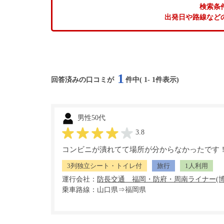
検索条
出発日や路線など
1
回答済みの口コミが
件中(
1
-
1
件表示)
男性50代
3.8
コンビニが潰れてて場所が分からなかったです
3列独立シート・トイレ付
旅行
1人利用
運行会社：
乗車路線：山口県⇒福岡県