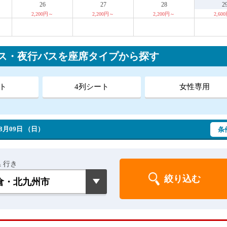
26
27
28
2
2,200円～
2,200円～
2,200円～
2,60
バス・夜行バスを座席タイプから探す
ト
4列シート
女性専用
8月09日 （日）
条
 行き