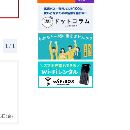
1
/ 1
5日(金)