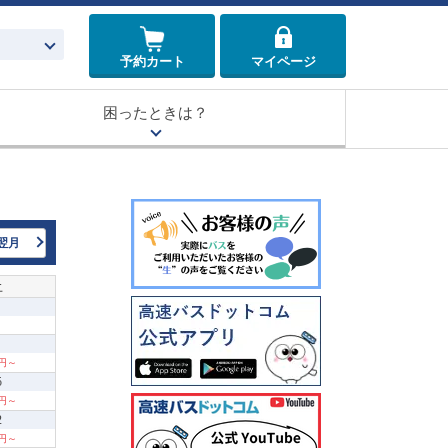
予約カート
マイページ
困ったときは？
翌月
土
0円～
5
0円～
2
0円～