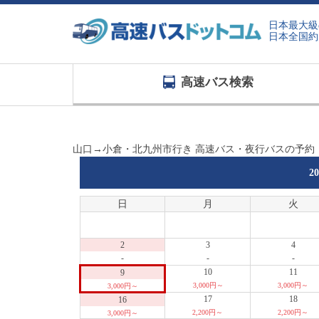
日本最大級
日本全国約
高速バス検索
山口→小倉・北九州市行き 高速バス・夜行バスの予約
2
日
月
火
2
3
4
-
-
-
10
11
9
3,000円～
3,000円～
3,000円～
17
18
16
2,200円～
2,200円～
3,000円～