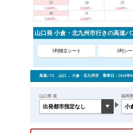
23
24
25
2,600円～
2,200円～
2,200円～
30
31
2,600円～
2,200円～
山口発 小倉・北九州市行きの高速
3列独立シート
3列シー
高速バス 山口 → 小倉・北九州市
乗車日：2026年0
山口県 発
福岡県