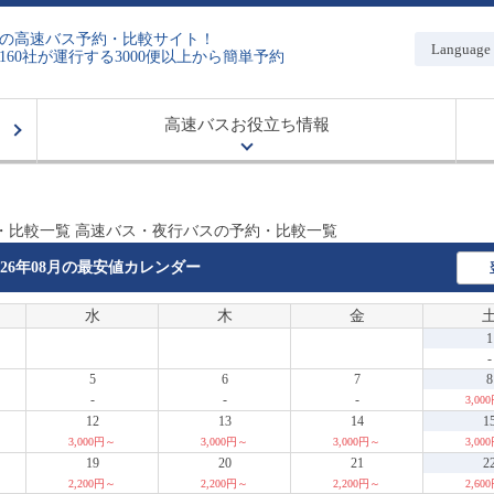
の高速バス予約・比較サイト！
Language
160社が運行する3000便以上から簡単予約
高速バスお役立ち情報
・比較一覧 高速バス・夜行バスの予約・比較一覧
026年08月の
最安値カレンダー
水
木
金
1
-
5
6
7
8
-
-
-
3,00
12
13
14
1
3,000円～
3,000円～
3,000円～
3,00
19
20
21
2
2,200円～
2,200円～
2,200円～
2,60