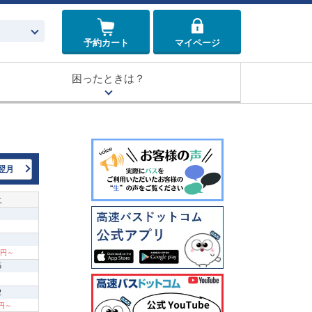
予約カート
マイページ
困ったときは？
翌月
土
00円～
5
2
0円～