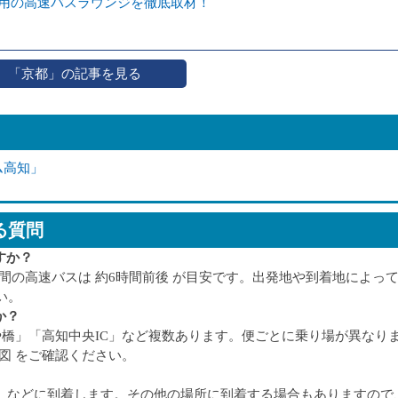
ー専用の高速バスラウンジを徹底取材！
「京都」の記事を見る
ム高知」
る質問
すか？
都間の高速バスは 約6時間前後 が目安です。出発地や到着地によっ
い。
か？
まや橋」「高知中央IC」など複数あります。便ごとに乗り場が異なり
図 をご確認ください。
丸)」などに到着します。その他の場所に到着する場合もありますので