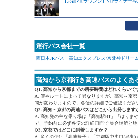
【京都VIPラウンジ】VIPライナ
運行バス会社一覧
西日本JRバス「高知エクスプレス/京阪神ドリー
高知から京都行き高速バスのよくあ
Q1. 高知から京都までの所要時間はどれくらいで
A. 便やルートによって異なりますが、高知～京
間が変わりますので、各便の詳細でご確認くださ
Q2. 高知～京都の高速バスはどこから出発します
A. 高知発の主な乗り場は「高知駅BT」「はり
で、予約前に必ず各便の詳細画面で 集合場所と地
Q3. 京都ではどこに到着しますか？
A. 多くの便は「高速舞子」「京都駅中央口(烏