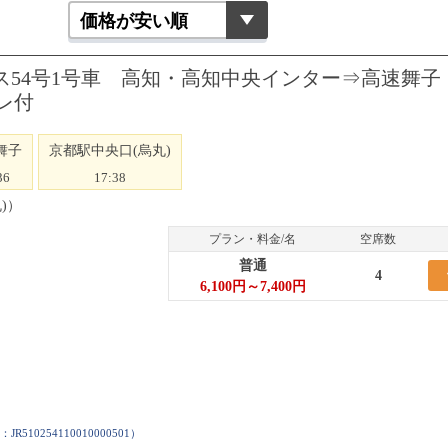
ス54号1号車 高知・高知中央インター⇒高速舞子
レ付
舞子
京都駅中央口(烏丸)
36
17:38
)）
プラン・料金/名
空席数
普通
4
6,100円～7,400円
：
JR510254110010000501
）