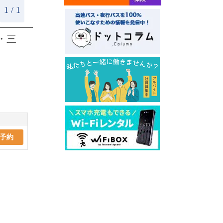
1 / 1
・三
予約