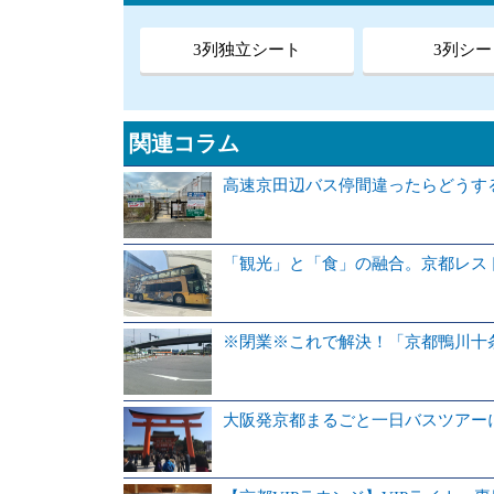
3列独立シート
3列シー
関連コラム
高速京田辺バス停間違ったらどうす
「観光」と「食」の融合。京都レス
※閉業※これで解決！「京都鴨川十
大阪発京都まるごと一日バスツアー