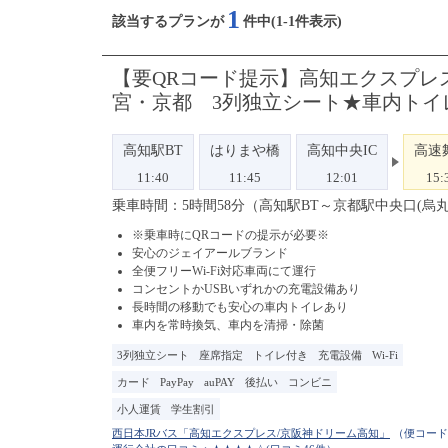
1
該当するプランが
件中(1-1件表示)
【要QRコード提示】高知エクスプレ
宮・京都 3列独立シート★車内トイ
高知駅BT
はりまや橋
高知中央IC
高速
11:40
11:45
12:01
15:
乗車時間：5時間58分（高知駅BT～京都駅中央口(烏丸
※乗車時にQRコードの提示が必要※
安心のジェイアールブランド
全便フリーWi-Fi対応車両にて運行
コンセントかUSBいずれかの充電設備あり
長時間の移動でも安心の車内トイレあり
車内を常時換気、車内を清掃・除菌
3列独立シート
座席指定
トイレ付き
充電設備
Wi-Fi
カード
PayPay
auPAY
後払い
コンビニ
小人運賃
学生割引
（便コード