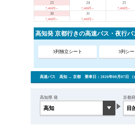
23
24
25
7,400円～
7,400円～
7,400円～
30
31
7,400円～
7,400円～
高知発 京都行きの高速バス・夜行バ
3列独立シート
3列シー
高速バス 高知 → 京都
乗車日：2026年08月07日 
高知県 発
京都府