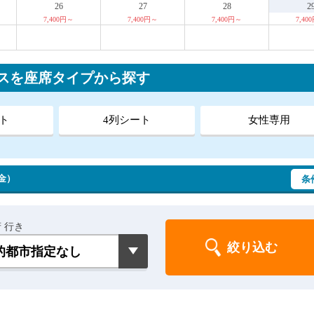
26
27
28
2
7,400円～
7,400円～
7,400円～
7,40
スを座席タイプから探す
ト
4列シート
女性専用
（金）
条
 行き