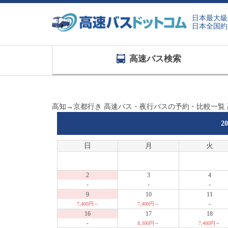
日本最大級
日本全国約
高速バス検索
高知→京都行き 高速バス・夜行バスの予約・比較一覧
2
日
月
火
2
3
4
-
-
-
9
10
11
-
7,400円～
7,400円～
16
17
18
-
8,300円～
7,400円～