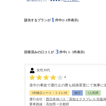
運行会社の口コミ：★★★★☆
(口コミ46件）
1
該当するプランが
件中(1-1件表示)
3
回答済みの口コミが
件中(
1
-
3
件表示)
女性30代
4
道中の事故で通行止の際も経路変更にて無事に
3列独立シート・トイレ付
旅行
1人利用
運行会社：
乗車路線：高知県⇒京都府