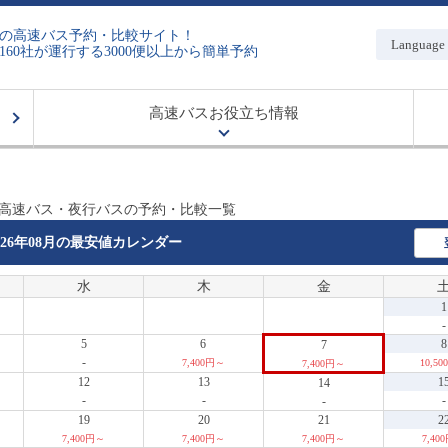
の高速バス予約・比較サイト！
Language
160社が運行する3000便以上から簡単予約
高速バスお役立ち情報
 高速バス・夜行バスの予約・比較一覧
026年08月の
最安値カレンダー
水
木
金
1
-
5
6
8
7
-
7,400円～
10,5
7,400円～
12
13
1
14
-
-
-
-
19
20
21
2
7,400円～
7,400円～
7,400円～
7,40