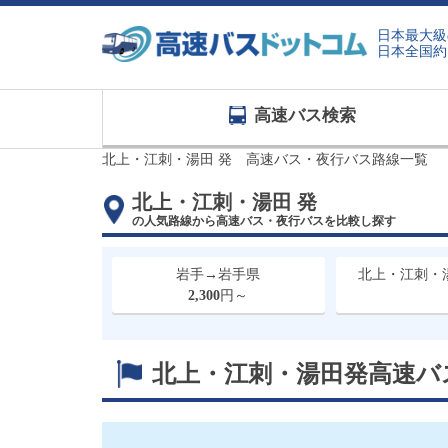
日本最大級
日本全国約
高速バス検索
北上・江刺・湯田 発 高速バス・夜行バス路線一覧
北上・江刺・湯田 発
の人気路線から高速バス・夜行バスを比較し探す
岩手→岩手県
北上・江刺・
2,300
円～
北上・江刺・湯田発
高速バ