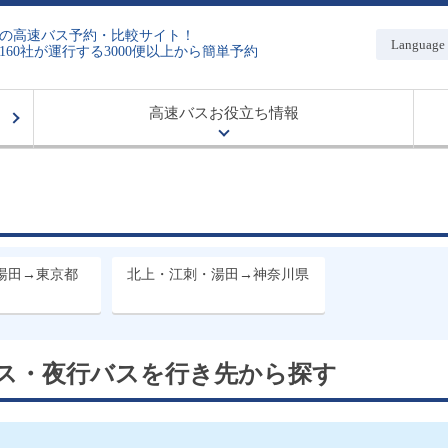
の高速バス予約・比較サイト！
Language
160社が運行する3000便以上から簡単予約
高速バスお役立ち情報
湯田→東京都
北上・江刺・湯田→神奈川県
ス・夜行バスを
行き先から
探す