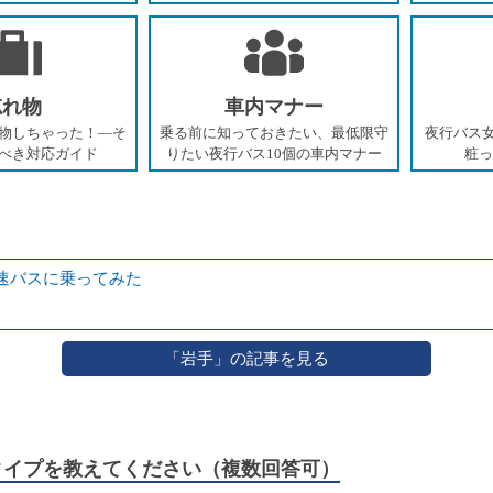
忘れ物
車内マナー
物しちゃった！―そ
乗る前に知っておきたい、最低限守
夜行バス女
べき対応ガイド
りたい夜行バス10個の車内マナー
粧っ
速バスに乗ってみた
「岩手」の記事を見る
トタイプを教えてください（複数回答可）