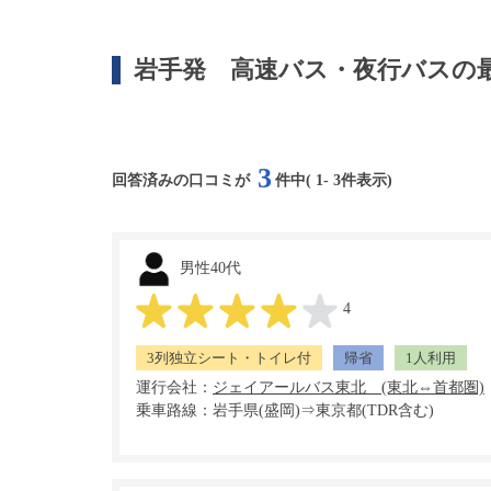
岩手発
高速バス・夜行バスの
3
回答済みの口コミが
件中(
1
-
3
件表示)
男性40代
4
3列独立シート・トイレ付
帰省
1人利用
運行会社：
乗車路線：岩手県(盛岡)⇒東京都(TDR含む)