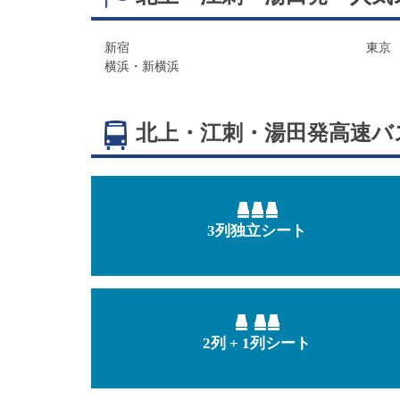
新宿
東京
横浜・新横浜
北上・江刺・湯田発
高速バ
3列独立シート
2列 + 1列シート