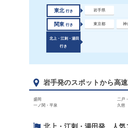
東北
岩手県
行き
関東
東京都
神
行き
北上・江刺・湯田
行き
岩手発のスポットから高速
盛岡
二戸
一ノ関・平泉
久慈
北上・江刺・湯田発 人気