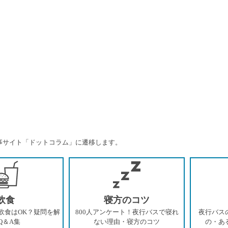
事サイト「ドットコラム」に遷移します。
飲食
寝方のコツ
飲食はOK？疑問を解
800人アンケート！夜行バスで寝れ
夜行バス
Q＆A集
ない理由・寝方のコツ
の・あ