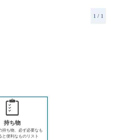
1
/ 1
持ち物
の持ち物、必ず必要なも
ると便利なものリスト