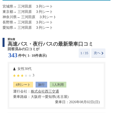
宮城県→ 三河田原 ３列シート
東京都→ 三河田原 ３列シート
神奈川県→ 三河田原 ３列シート
長野県→ 三河田原 ３列シート
愛知県→ 三河田原 ３列シート
愛知着
高速バス・夜行バスの最新乗車口コミ
回答済みの口コミが
次へ
1
/ 35
343
件中(
1
-
10
件表示)
女性30代
3
4列シート
旅行
1人利用
運行会社：
乗車路線：大阪府⇒愛知県(名古屋)
乗車日：2026年08月02日(日)