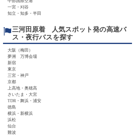
中部国際空港
一宮・刈谷
知立・知多・半田
三河田原着 人気スポット発の高速バ
ス・夜行バスを探す
大阪（梅田）
夢洲 万博会場
新宿
東京
三宮・神戸
京都
上高地・奥穂高
さいたま・大宮
TDR・舞浜・浦安
徳島
横浜・新横浜
浜松
仙台
難波