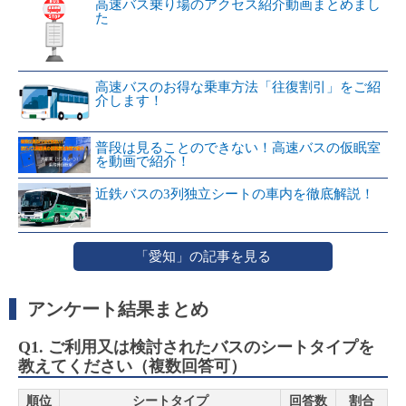
高速バス乗り場のアクセス紹介動画まとめまし
た
高速バスのお得な乗車方法「往復割引」をご紹
介します！
普段は見ることのできない！高速バスの仮眠室
を動画で紹介！
近鉄バスの3列独立シートの車内を徹底解説！
「愛知」の記事を見る
アンケート結果まとめ
Q1. ご利用又は検討されたバスのシートタイプを
教えてください（複数回答可）
順位
シートタイプ
回答数
割合