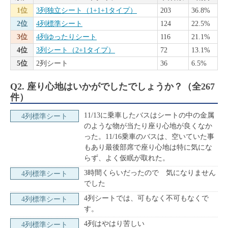
1位
3列独立シート（1+1+1タイプ）
203
36.8%
2位
4列標準シート
124
22.5%
3位
4列ゆったりシート
116
21.1%
4位
3列シート（2+1タイプ）
72
13.1%
5位
2列シート
36
6.5%
Q2. 座り心地はいかがでしたでしょうか？（全267
件）
11/13に乗車したバスはシートの中の金属
4列標準シート
のような物が当たり座り心地が良くなか
った。11/16乗車のバスは、空いていた事
もあり最後部席で座り心地は特に気にな
らず、よく仮眠が取れた。
3時間くらいだったので 気になりません
4列標準シート
でした
4列シートでは、可もなく不可もなくで
4列標準シート
す。
4列はやはり苦しい
4列標準シート