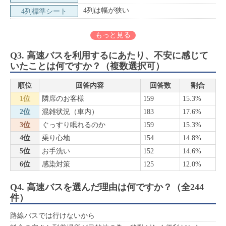
4列は幅が狭い
4列標準シート
もっと見る
Q3. 高速バスを利用するにあたり、不安に感じて
いたことは何ですか？（複数選択可）
順位
回答内容
回答数
割合
1位
隣席のお客様
159
15.3%
2位
混雑状況（車内）
183
17.6%
3位
ぐっすり眠れるのか
159
15.3%
4位
乗り心地
154
14.8%
5位
お手洗い
152
14.6%
6位
感染対策
125
12.0%
Q4. 高速バスを選んだ理由は何ですか？（全244
件）
路線バスでは行けないから