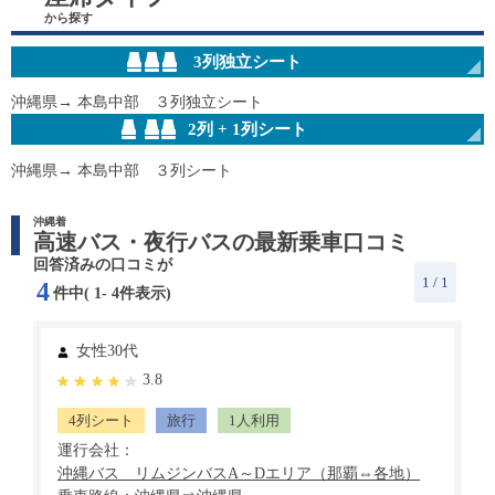
から探す
3列独立シート
沖縄県→ 本島中部 ３列独立シート
2列 + 1列シート
沖縄県→ 本島中部 ３列シート
沖縄着
高速バス・夜行バスの最新乗車口コミ
回答済みの口コミが
1
/ 1
4
件中(
1
-
4
件表示)
女性30代
3.8
4列シート
旅行
1人利用
運行会社：