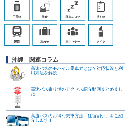
手荷物
飲食
寝方のコツ
持ち物
遅延
忘れ物
車内マナー
メイク
沖縄 関連コラム
高速バスのモバイル乗車券とは？対応状況と利
用方法を解説
高速バス乗り場のアクセス紹介動画まとめまし
た
高速バスのお得な乗車方法「往復割引」をご紹
介します！