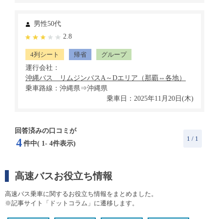
男性50代
2.8
4列シート
帰省
グループ
運行会社：
乗車路線：沖縄県⇒沖縄県
乗車日：2025年11月20日(木)
回答済みの口コミが
1
/ 1
4
件中(
1
-
4
件表示)
高速バスお役立ち情報
高速バス乗車に関するお役立ち情報をまとめました。
※記事サイト「ドットコラム」に遷移します。