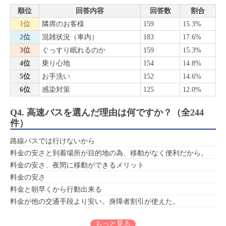
順位
回答内容
回答数
割合
1位
隣席のお客様
159
15.3%
2位
混雑状況（車内）
183
17.6%
3位
ぐっすり眠れるのか
159
15.3%
4位
乗り心地
154
14.8%
5位
お手洗い
152
14.6%
6位
感染対策
125
12.0%
Q4. 高速バスを選んだ理由は何ですか？（全244
件）
路線バスでは行けないから
料金の安さと到着場所が目的地の為、移動がなく便利だから。
料金の安さ、夜間に移動ができるメリット
料金の安さ
料金と朝早くから行動出来る
料金が他の交通手段より安い。身障者割引が使えた。
もっと見る