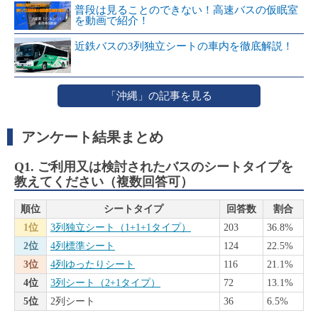
普段は見ることのできない！高速バスの仮眠室
を動画で紹介！
近鉄バスの3列独立シートの車内を徹底解説！
「沖縄」の記事を見る
アンケート結果まとめ
Q1. ご利用又は検討されたバスのシートタイプを
教えてください（複数回答可）
順位
シートタイプ
回答数
割合
1位
3列独立シート（1+1+1タイプ）
203
36.8%
2位
4列標準シート
124
22.5%
3位
4列ゆったりシート
116
21.1%
4位
3列シート（2+1タイプ）
72
13.1%
5位
2列シート
36
6.5%